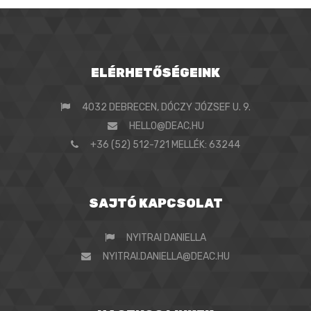
ELÉRHETŐSÉGEINK
4032 DEBRECEN, DÓCZY JÓZSEF U. 9.
HELLO@DEAC.HU
+36 (52) 512-721 MELLÉK: 63244
SAJTÓ KAPCSOLAT
NYITRAI DANIELLA
NYITRAI.DANIELLA@DEAC.HU