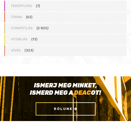
TEREPFUTÁS
(7)
TORNA
(63)
UTÁNPÓTLÁS
(2 825)
VITORLÁS
(13)
VÍVÁS
(323)
ISMERJ MEG MINKET,
ISMERD MEG A
DEAC
OT!
RÓLUNK