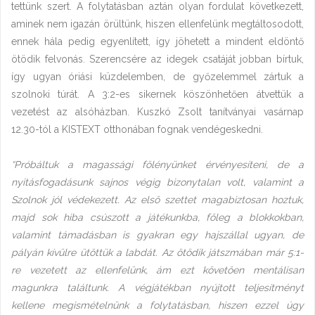
tettünk szert. A folytatásban aztán olyan fordulat következett,
aminek nem igazán örültünk, hiszen ellenfelünk megtáltosodott,
ennek hála pedig egyenlített, így jöhetett a mindent eldöntő
ötödik felvonás. Szerencsére az idegek csatáját jobban bírtuk,
így ugyan óriási küzdelemben, de győzelemmel zártuk a
szolnoki túrát. A 3:2-es sikernek köszönhetően átvettük a
vezetést az alsóházban. Kuszkó Zsolt tanítványai vasárnap
12.30-tól a KISTEXT otthonában fognak vendégeskedni.
“Próbáltuk a magassági fölényünket érvényesíteni, de a
nyitásfogadásunk sajnos végig bizonytalan volt, valamint a
Szolnok jól védekezett. Az első szettet magabiztosan hoztuk,
majd sok hiba csúszott a játékunkba, főleg a blokkokban,
valamint támadásban is gyakran egy hajszállal ugyan, de
pályán kívülre ütöttük a labdát. Az ötödik játszmában már 5:1-
re vezetett az ellenfelünk, ám ezt követően mentálisan
magunkra találtunk. A végjátékban nyújtott teljesítményt
kellene megismételnünk a folytatásban, hiszen ezzel úgy