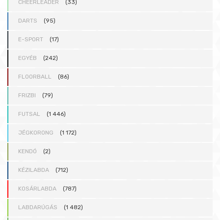
CHEERLEADER
(33)
DARTS
(95)
E-SPORT
(17)
EGYÉB
(242)
FLOORBALL
(86)
FRIZBI
(79)
FUTSAL
(1 446)
JÉGKORONG
(1 172)
KENDÓ
(2)
KÉZILABDA
(712)
KOSÁRLABDA
(787)
LABDARÚGÁS
(1 482)