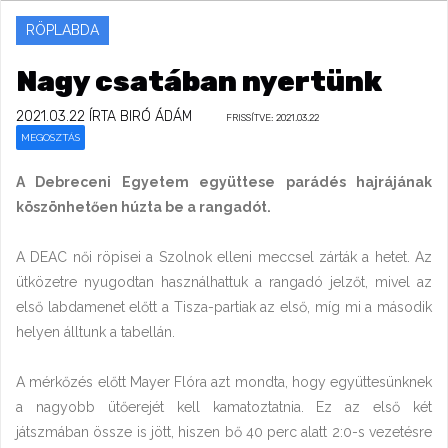
RÖPLABDA
Nagy csatában nyertünk
2021.03.22
ÍRTA BIRÓ ÁDÁM
FRISSÍTVE: 2021.03.22
MEGOSZTÁS
A Debreceni Egyetem együttese parádés hajrájának
köszönhetően húzta be a rangadót.
A DEAC női röpisei a Szolnok elleni meccsel zárták a hetet. Az
ütközetre nyugodtan használhattuk a rangadó jelzőt, mivel az
első labdamenet előtt a Tisza-partiak az első, míg mi a második
helyen álltunk a tabellán.
A mérkőzés előtt Mayer Flóra azt mondta, hogy együttesünknek
a nagyobb ütőerejét kell kamatoztatnia. Ez az első két
játszmában össze is jött, hiszen bő 40 perc alatt 2:0-s vezetésre