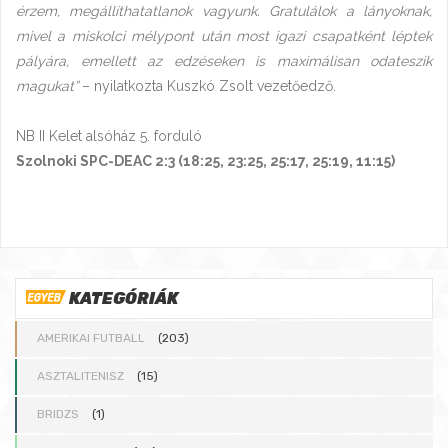
érzem, megállíthatatlanok vagyunk. Gratulálok a lányoknak,
mivel a miskolci mélypont után most igazi csapatként léptek
pályára, emellett az edzéseken is maximálisan odateszik
magukat”
– nyilatkozta Kuszkó Zsolt vezetőedző.
NB II Kelet alsóház 5. forduló
Szolnoki SPC-DEAC 2:3 (18:25, 23:25, 25:17, 25:19, 11:15)
KATEGÓRIÁK
AMERIKAI FUTBALL
(203)
ASZTALITENISZ
(15)
BRIDZS
(1)