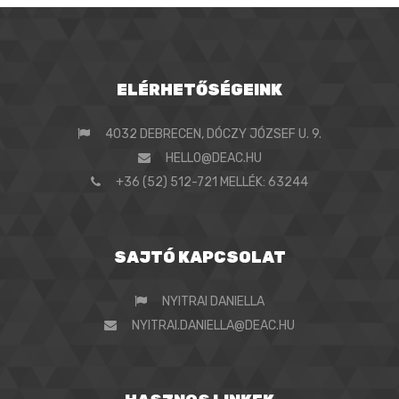
ELÉRHETŐSÉGEINK
4032 DEBRECEN, DÓCZY JÓZSEF U. 9.
HELLO@DEAC.HU
+36 (52) 512-721 MELLÉK: 63244
SAJTÓ KAPCSOLAT
NYITRAI DANIELLA
NYITRAI.DANIELLA@DEAC.HU