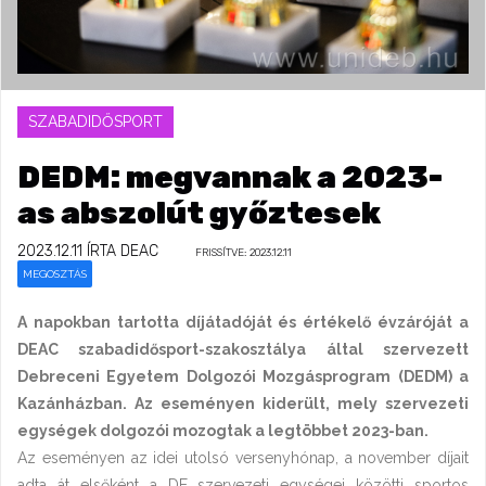
SZABADIDŐSPORT
DEDM: megvannak a 2023-
as abszolút győztesek
2023.12.11
ÍRTA DEAC
FRISSÍTVE: 2023.12.11
MEGOSZTÁS
A napokban tartotta díjátadóját és értékelő évzáróját a
DEAC szabadidősport-szakosztálya által szervezett
Debreceni Egyetem Dolgozói Mozgásprogram (DEDM) a
Kazánházban. Az eseményen kiderült, mely szervezeti
egységek dolgozói mozogtak a legtöbbet 2023-ban.
Az eseményen az idei utolsó versenyhónap, a november díjait
adta át elsőként a DE szervezeti egységei közötti sportos