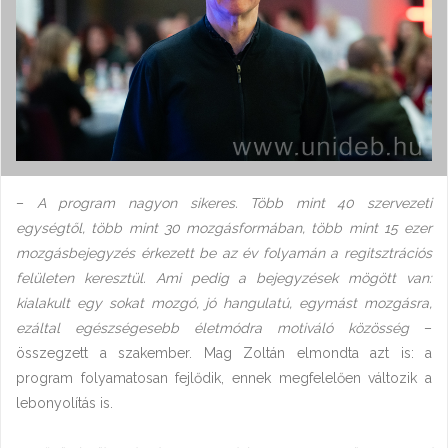
–
A program nagyon sikeres. Több mint 40 szervezeti
egységtől, több mint 30 mozgásformában, több mint 15 ezer
mozgásbejegyzés érkezett be az év folyamán a regitsztrációs
felületen keresztül. Ami pedig a bejegyzések mögött van:
kialakult egy sokat mozgó, jó hangulatú, egymást mozgásra,
ezáltal egészségesebb életmódra motiváló közösség
–
összegzett a szakember. Mag Zoltán elmondta azt is: a
program folyamatosan fejlődik, ennek megfelelően változik a
lebonyolítás is.