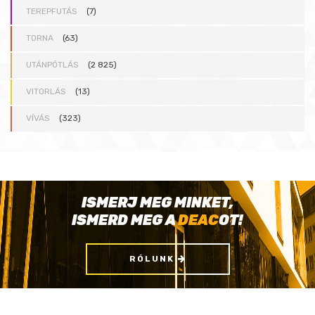
TEREPFUTÁS
(7)
TORNA
(63)
UTÁNPÓTLÁS
(2 825)
VITORLÁS
(13)
VÍVÁS
(323)
ISMERJ MEG MINKET,
ISMERD MEG A
DEAC
OT!
RÓLUNK