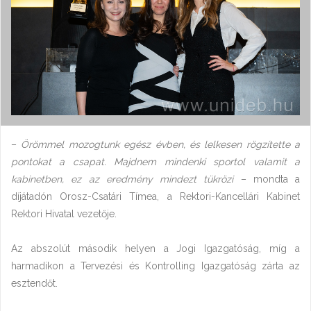
–
Örömmel mozogtunk egész évben, és lelkesen rögzítette a
pontokat a csapat. Majdnem mindenki sportol valamit a
kabinetben, ez az eredmény mindezt tükrözi
– mondta a
díjátadón Orosz-Csatári Tímea, a Rektori-Kancellári Kabinet
Rektori Hivatal vezetője.
Az abszolút második helyen a Jogi Igazgatóság, míg a
harmadikon a Tervezési és Kontrolling Igazgatóság zárta az
esztendőt.