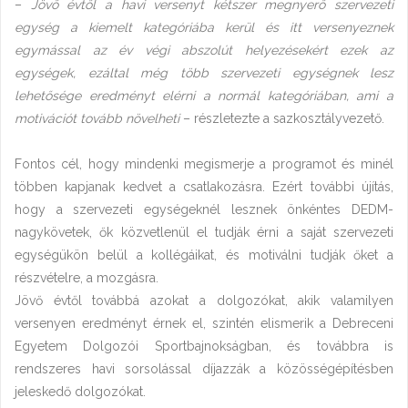
–
Jövő évtől a havi versenyt kétszer megnyerő szervezeti
egység a kiemelt kategóriába kerül és itt versenyeznek
egymással az év végi abszolút helyezésekért ezek az
egységek, ezáltal még több szervezeti egységnek lesz
lehetősége eredményt elérni a normál kategóriában, ami a
motivációt tovább növelheti
– részletezte a sazkosztályvezető.
Fontos cél, hogy mindenki megismerje a programot és minél
többen kapjanak kedvet a csatlakozásra. Ezért további újítás,
hogy a szervezeti egységeknél lesznek önkéntes DEDM-
nagykövetek, ők közvetlenül el tudják érni a saját szervezeti
egységükön belül a kollégáikat, és motiválni tudják őket a
részvételre, a mozgásra.
Jövő évtől továbbá azokat a dolgozókat, akik valamilyen
versenyen eredményt érnek el, szintén elismerik a Debreceni
Egyetem Dolgozói Sportbajnokságban, és továbbra is
rendszeres havi sorsolással díjazzák a közösségépítésben
jeleskedő dolgozókat.