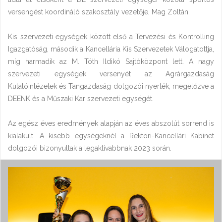
versengést koordináló szakosztály vezetője, Mag Zoltán.
Kis szervezeti egységek között első a Tervezési és Kontrolling
Igazgatóság, második a Kancellária Kis Szervezetek Válogatottja,
míg harmadik az M. Tóth Ildikó Sajtóközpont lett. A nagy
szervezeti egységek versenyét az Agrárgazdaság
Kutatóintézetek és Tangazdaság dolgozói nyerték, megelőzve a
DEENK és a Műszaki Kar szervezeti egységét.
Az egész éves eredmények alapján az éves abszolút sorrend is
kialakult. A kisebb egységeknél a Rektori-Kancellári Kabinet
dolgozói bizonyultak a legaktívabbnak 2023 során.