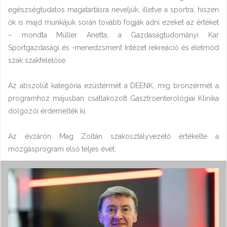
egészségtudatos magatartásra neveljük, illetve a sportra, hiszen
ők is majd munkájuk során tovább fogják adni ezeket az értéket
– mondta Müller Anetta, a Gazdaságtudományi Kar
Sportgazdasági és -menedzsment Intézet rekreáció és életmód
szak szakfelelőse.
Az abszolút kategória ezüstérmét a DEENK, míg bronzérmét a
programhoz májusban csatlakozott Gasztroenterológiai Klinika
dolgozói érdemelték ki.
Az évzárón Mag Zoltán szakosztályvezető értékelte a
mozgásprogram első teljes évét.