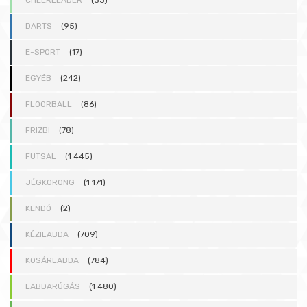
CHEERLEADER
(33)
DARTS
(95)
E-SPORT
(17)
EGYÉB
(242)
FLOORBALL
(86)
FRIZBI
(78)
FUTSAL
(1 445)
JÉGKORONG
(1 171)
KENDÓ
(2)
KÉZILABDA
(709)
KOSÁRLABDA
(784)
LABDARÚGÁS
(1 480)