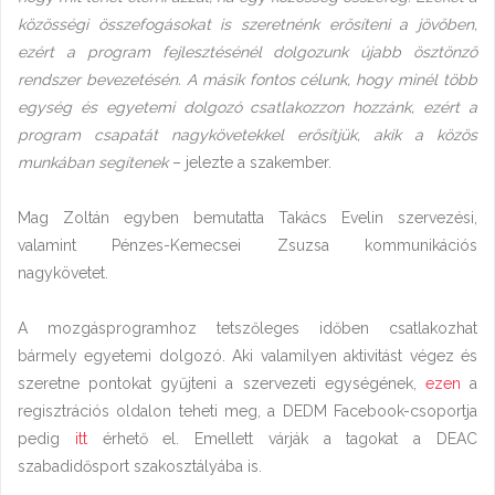
közösségi összefogásokat is szeretnénk erősíteni a jövőben,
ezért a program fejlesztésénél dolgozunk újabb ösztönző
rendszer bevezetésén. A másik fontos célunk, hogy minél több
egység és egyetemi dolgozó csatlakozzon hozzánk, ezért a
program csapatát nagykövetekkel erősítjük, akik a közös
munkában segítenek
– jelezte a szakember.
Mag Zoltán egyben bemutatta Takács Evelin szervezési,
valamint Pénzes-Kemecsei Zsuzsa kommunikációs
nagykövetet.
A mozgásprogramhoz tetszőleges időben csatlakozhat
bármely egyetemi dolgozó. Aki valamilyen aktivitást végez és
szeretne pontokat gyűjteni a szervezeti egységének,
ezen
a
regisztrációs oldalon teheti meg, a DEDM Facebook-csoportja
pedig
itt
érhető el. Emellett várják a tagokat a DEAC
szabadidősport szakosztályába is.