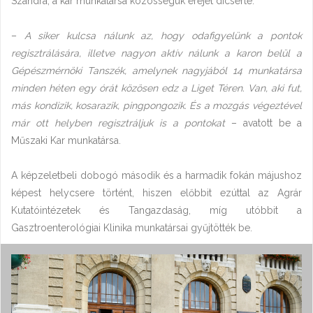
Szandra, a kar munkatársa közösségük erejét dicsérte.
–
A siker kulcsa nálunk az, hogy odafigyelünk a pontok
regisztrálására, illetve nagyon aktív nálunk a karon belül a
Gépészmérnöki Tanszék, amelynek nagyjából 14 munkatársa
minden héten egy órát közösen edz a Liget Téren. Van, aki fut,
más kondizik, kosarazik, pingpongozik. És a mozgás végeztével
már ott helyben regisztráljuk is a pontokat
– avatott be a
Műszaki Kar munkatársa.
A képzeletbeli dobogó második és a harmadik fokán májushoz
képest helycsere történt, hiszen előbbit ezúttal az Agrár
Kutatóintézetek és Tangazdaság, míg utóbbit a
Gasztroenterológiai Klinika munkatársai gyűjtötték be.