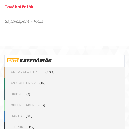
További fotók
Sajtóközpont – PKZs
KATEGÓRIÁK
AMERIKAI FUTBALL
(203)
ASZTALITENISZ
(15)
BRIDZS
(1)
CHEERLEADER
(33)
DARTS
(95)
E-SPORT
(17)