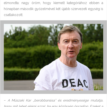
elmondta: nagy öröm, hogy kiemelt kategóriához ebben a
hónapban második győzelmével két újabb szervezeti egység is
csatlakozott.
–
A Műszaki Kar „berobbanása” és eredményesége mutatja,
hogy mit lehet elérni azzal, ha egy közösség összefog. Ezeket a