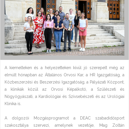
A kiemelteken és a helyezetteken kívül jó szerepelt még az
elmúlt hónapban az Általános Orvosi Kar, a HR Igazgatóság, a
Közbeszerzési és Beszerzési Igazgatóság, a Pályázati Központ,
a klinikák közül az Orvosi Képalkotó, a Szülészeti és
Nőgyógyászati, a Kardiológiai és Szívsebészeti és az Urológiai
Klinika is.
A dolgozói Mozgásprogramot a DEAC szabadidősport
szakosztálya szervezi, amelynek vezetője, Mag Zoltán