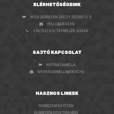
ELÉRHETŐSÉGEINK
4032 DEBRECEN, DÓCZY JÓZSEF U. 9.
HELLO@DEAC.HU
+36 (52) 512-721 MELLÉK: 63244
SAJTÓ KAPCSOLAT
NYITRAI DANIELLA
NYITRAI.DANIELLA@DEAC.HU
HASZNOS LINKEK
DEBRECENI EGYETEM
DEBRECENI EGYETEM HÍREI