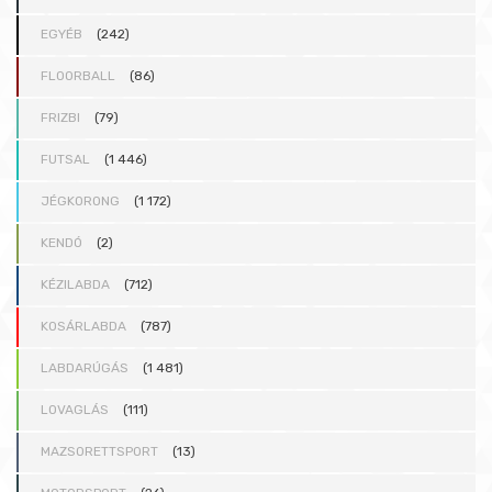
EGYÉB
(242)
FLOORBALL
(86)
FRIZBI
(79)
FUTSAL
(1 446)
JÉGKORONG
(1 172)
KENDÓ
(2)
KÉZILABDA
(712)
KOSÁRLABDA
(787)
LABDARÚGÁS
(1 481)
LOVAGLÁS
(111)
MAZSORETTSPORT
(13)