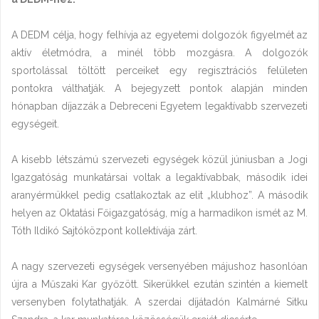
A DEDM célja, hogy felhívja az egyetemi dolgozók figyelmét az
aktív életmódra, a minél több mozgásra. A dolgozók
sportolással töltött perceiket egy regisztrációs felületen
pontokra válthatják. A bejegyzett pontok alapján minden
hónapban díjazzák a Debreceni Egyetem legaktívabb szervezeti
egységeit.
A kisebb létszámú szervezeti egységek közül júniusban a Jogi
Igazgatóság munkatársai voltak a legaktívabbak, második idei
aranyérmükkel pedig csatlakoztak az elit „klubhoz”. A második
helyen az Oktatási Főigazgatóság, míg a harmadikon ismét az M.
Tóth Ildikó Sajtóközpont kollektívája zárt.
A nagy szervezeti egységek versenyében májushoz hasonlóan
újra a Műszaki Kar győzött. Sikerükkel ezután szintén a kiemelt
versenyben folytathatják. A szerdai díjátadón Kalmárné Sitku