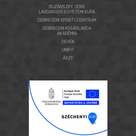
BUZÁNSZKY JENŐ
LABDARUGÓ EGYETEMI KUPA
DEBRECENI SPORTCCENTRUM
DEBRECENI KOSÁRLABDA
AKADÉMIA
DEHÖK
UNIFIT
ÁSZF