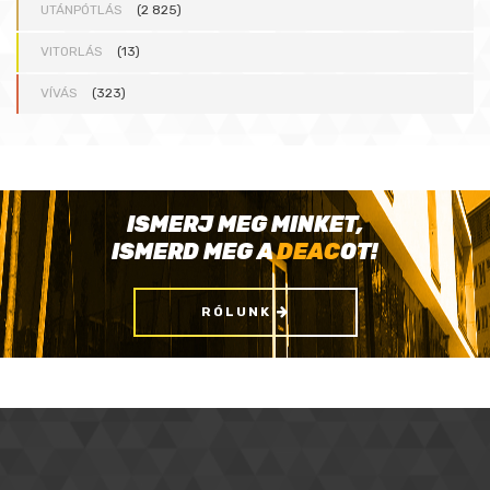
UTÁNPÓTLÁS
(2 825)
VITORLÁS
(13)
VÍVÁS
(323)
ISMERJ MEG MINKET,
ISMERD MEG A
DEAC
OT!
RÓLUNK