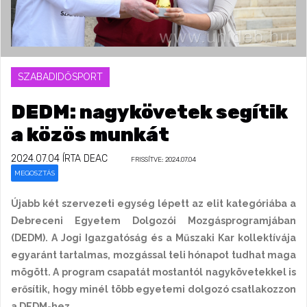
SZABADIDŐSPORT
DEDM: nagykövetek segítik
a közös munkát
2024.07.04
ÍRTA DEAC
FRISSÍTVE: 2024.07.04
MEGOSZTÁS
Újabb két szervezeti egység lépett az elit kategóriába a
Debreceni Egyetem Dolgozói Mozgásprogramjában
(DEDM). A Jogi Igazgatóság és a Műszaki Kar kollektívája
egyaránt tartalmas, mozgással teli hónapot tudhat maga
mögött. A program csapatát mostantól nagykövetekkel is
erősítik, hogy minél több egyetemi dolgozó csatlakozzon
a DEDM-hez.