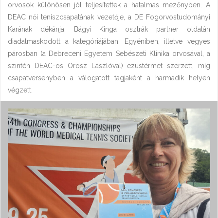
orvosok különösen jól teljesítettek a hatalmas mezőnyben. A
DEAC női teniszcsapatának vezetője, a DE Fogorvostudományi
Karának dékánja, Bágyi Kinga osztrák partner oldalán
diadalmaskodott a kategóriájában. Egyéniben, illetve vegyes
párosban (a Debreceni Egyetem Sebészeti Klinika orvosával, a
szintén DEAC-os Orosz Lászlóval) ezüstérmet szerzett, míg
csapatversenyben a válogatott tagjaként a harmadik helyen
végzett.