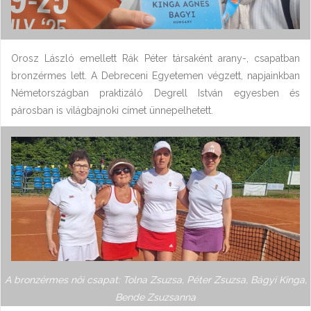
Orosz László emellett Rák Péter társaként arany-, csapatban
bronzérmes lett. A Debreceni Egyetemen végzett, napjainkban
Németországban praktizáló Degrell István egyesben és
párosban is világbajnoki címet ünnepelhetett.
A bronzérmes női csapat: Tolna Zsuzsa, Péter Zsuzsa, Bágyi Kinga,
Bende Zsuzsanna