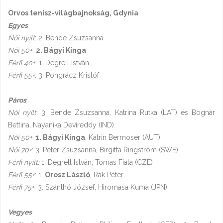
Orvos tenisz-világbajnokság, Gdynia
Egyes
Női nyílt
: 2. Bende Zsuzsanna
Női 50+
:
2. Bágyi Kinga
Férfi 40+
: 1. Degrell István
Férfi 55+
: 3. Pongrácz Kristóf
Páros
Női nyílt
: 3. Bende Zsuzsanna, Katrina Rutka (LAT) és Bognár
Bettina, Nayanika Devireddy (IND)
Női 50+
:
1. Bágyi Kinga
, Katrin Bermoser (AUT),
Női 70+
: 3. Péter Zsuzsanna, Birgitta Ringström (SWE)
Férfi nyílt:
1. Degrell István, Tomas Fiala (CZE)
Férfi 55+
: 1.
Orosz László
, Rák Péter
Férfi 75+
: 3. Szánthó József, Hiromasa Kuma (JPN)
Vegyes