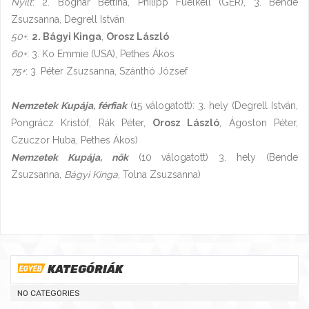
Nyílt
: 2. Bognár Bettina, Philipp Fuelkell (GER), 3. Bende
Zsuzsanna, Degrell István
50+
:
2. Bágyi Kinga
,
Orosz László
60+
: 3. Ko Emmie (USA), Pethes Ákos
75+
: 3. Péter Zsuzsanna, Szánthó József
Nemzetek Kupája, férfiak
(15 válogatott): 3. hely (Degrell István,
Pongrácz Kristóf, Rák Péter,
Orosz László
, Ágoston Péter,
Czuczor Huba, Pethes Ákos)
Nemzetek Kupája, nők
(10 válogatott) 3. hely (Bende
Zsuzsanna,
Bágyi Kinga
, Tolna Zsuzsanna)
KATEGÓRIÁK
NO CATEGORIES