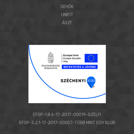
DEHÖK
UNIFIT
ÁSZF
EFOP-1.8.6-17-2017-00019-SZELFI
EFOP-5.2.1-17-2017-00007-TÖBB MINT EGY KLUB