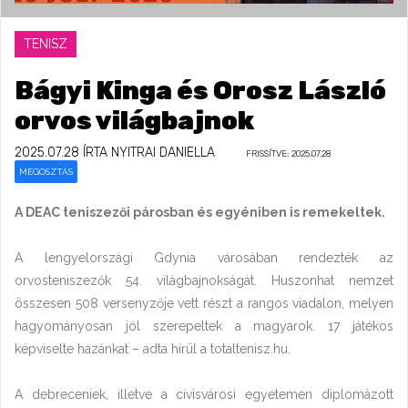
TENISZ
Bágyi Kinga és Orosz László
orvos világbajnok
2025.07.28
ÍRTA NYITRAI DANIELLA
FRISSÍTVE: 2025.07.28
MEGOSZTÁS
A DEAC teniszezői párosban és egyéniben is remekeltek.
A lengyelországi Gdynia városában rendezték az
orvosteniszezők 54. világbajnokságát. Huszonhat nemzet
összesen 508 versenyzője vett részt a rangos viadalon, melyen
hagyományosan jól szerepeltek a magyarok. 17 játékos
képviselte hazánkat – adta hírül a totaltenisz.hu.
A debreceniek, illetve a cívisvárosi egyetemen diplomázott