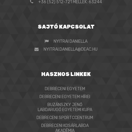
+36 (52) 512-721 MELLÉK: 63244
SAJTÓ KAPCSOLAT
NYITRAI DANIELLA
NYITRAI.DANIELLA@DEAC.HU
HASZNOS LINKEK
DEBRECENI EGYETEM
DEBRECENI EGYETEM HÍREI
BUZÁNSZKY JENŐ
LABDARUGÓ EGYETEMI KUPA
DEBRECENI SPORTCCENTRUM
DEBRECENI KOSÁRLABDA
AKADÉMIA