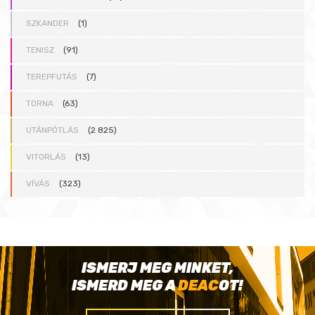
SZKANDER
(1)
TENISZ
(91)
TEREPFUTÁS
(7)
TORNA
(63)
UTÁNPÓTLÁS
(2 825)
VITORLÁS
(13)
VÍVÁS
(323)
ISMERJ MEG MINKET,
ISMERD MEG A
DEAC
OT!