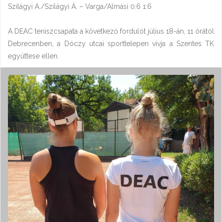
Szilágyi A./Szilágyi Á. – Varga/Almási 0:6 1:6
A DEAC teniszcsapata a következő fordulót július 18-án, 11 órától
Debrecenben, a Dóczy utcai sporttelepen vívja a Szentes TK
együttese ellen.