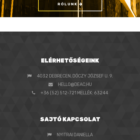
RÓLUNK
ELÉRHETŐSÉGEINK
4032 DEBRECEN, DÓCZY JÓZSEF U. 9.
HELLO@DEAC.HU
+36 (52) 512-721 MELLÉK: 63244
SAJTÓ KAPCSOLAT
NYITRAI DANIELLA