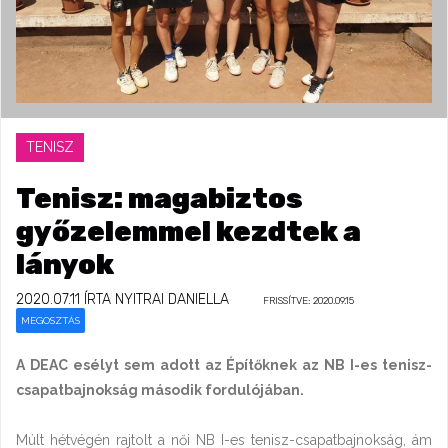
TENISZ
Tenisz: magabiztos
győzelemmel kezdtek a
lányok
2020.07.11
ÍRTA NYITRAI DANIELLA
FRISSÍTVE: 2020.09.15
MEGOSZTÁS
A DEAC esélyt sem adott az Építőknek az NB I-es tenisz-
csapatbajnokság második fordulójában.
Múlt hétvégén rajtolt a női NB I-es tenisz-csapatbajnokság, ám