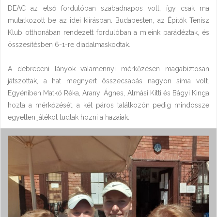
DEAC az első fordulóban szabadnapos volt, így csak ma
mutatkozott be az idei kiírásban. Budapesten, az Építők Tenisz
Klub otthonában rendezett fordulóban a mieink parádéztak, és
összesítésben 6-1-re diadalmaskodtak.
A debreceni lányok valamennyi mérkőzésen magabiztosan
játszottak, a hat megnyert összecsapás nagyon sima volt.
Egyéniben Matkó Réka, Aranyi Ágnes, Almási Kitti és Bágyi Kinga
hozta a mérkőzését, a két páros találkozón pedig mindössze
egyetlen játékot tudtak hozni a hazaiak.