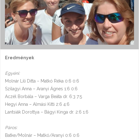
Eredmények
Egyéni:
Molnár Lili Ditta – Matkó Réka 0:6 0:6
Szilagyi Anna – Aranyi Ágnes 1:6 0:6
Aczél Borbála – Varga Beáta dr. 6:3 7:5
Hegyi Anna – Almási Kitti 2:6 4:6
Lantsiák Dorottya – Bágyi Kinga dr. 2:6 1:6
Páros:
Batke/Molnár – Matkó/Aranyi 0:6 0:6