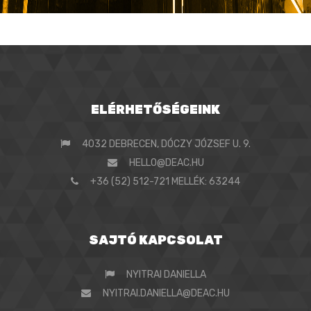
ELÉRHETŐSÉGEINK
4032 DEBRECEN, DÓCZY JÓZSEF U. 9.
HELLO@DEAC.HU
+36 (52) 512-721 MELLÉK: 63244
SAJTÓ KAPCSOLAT
NYITRAI DANIELLA
NYITRAI.DANIELLA@DEAC.HU