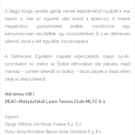
A Bágyi Kinga vezette gárda remek teljesítményt nyújtott a mai
napon is, már az egyénik után eldőlt a találkozó. A mieink
magabiztos győzelmeket arattak, mindössze egy
párosmeccsen veszítettek, így összesítésben 6-1-es debreceni
sikerrel zárult a két együttes összecsapása.
A Debreceni Egyetem csapata legközelebb május 24-én,
szombaton 10 órakor az Építők otthonában lép pályára, majd
másnap – szintén délelőtt 10 órakor – hazai pályán a Vasas ellen
zárja az alapszakaszt.
Női tenisz OB I
DEAC–Mátyásföldi Lawn Tennis Club-MLTC 6-1
Egyéni
Varga Viktória–De Paola Viviana 6:2, 6:2
Punyi Anna Krisztina–Baron Anna Christina 6:3, 6:1