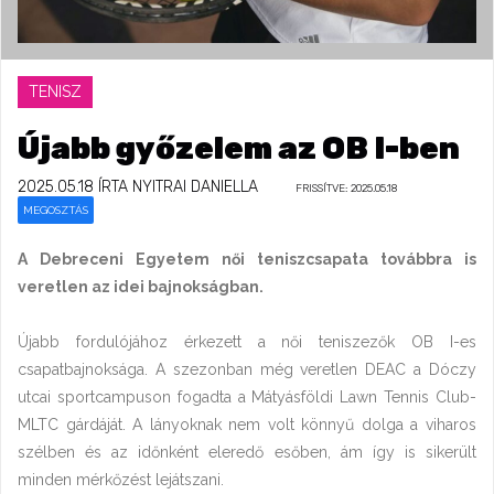
TENISZ
Újabb győzelem az OB I-ben
2025.05.18
ÍRTA NYITRAI DANIELLA
FRISSÍTVE: 2025.05.18
MEGOSZTÁS
A Debreceni Egyetem női teniszcsapata továbbra is
veretlen az idei bajnokságban.
Újabb fordulójához érkezett a női teniszezők OB I-es
csapatbajnoksága. A szezonban még veretlen DEAC a Dóczy
utcai sportcampuson fogadta a Mátyásföldi Lawn Tennis Club-
MLTC gárdáját. A lányoknak nem volt könnyű dolga a viharos
szélben és az időnként eleredő esőben, ám így is sikerült
minden mérkőzést lejátszani.