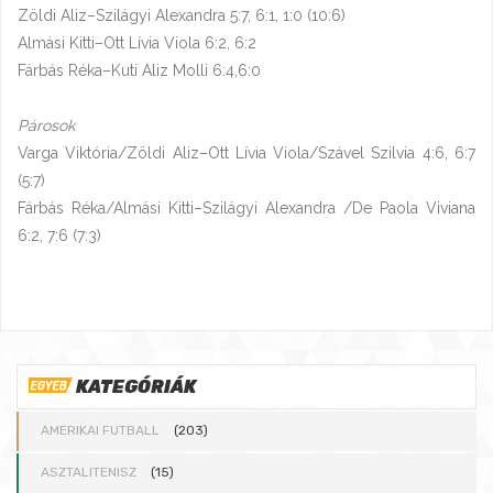
Zöldi Aliz–Szilágyi Alexandra 5:7, 6:1, 1:0 (10:6)
Almási Kitti–Ott Lívia Viola 6:2, 6:2
Fárbás Réka–Kuti Aliz Molli 6:4,6:0
Párosok
Varga Viktória/Zöldi Aliz–Ott Lívia Viola/Szável Szilvia 4:6, 6:7
(5:7)
Fárbás Réka/Almási Kitti–Szilágyi Alexandra /De Paola Viviana
6:2, 7:6 (7:3)
KATEGÓRIÁK
AMERIKAI FUTBALL
(203)
ASZTALITENISZ
(15)