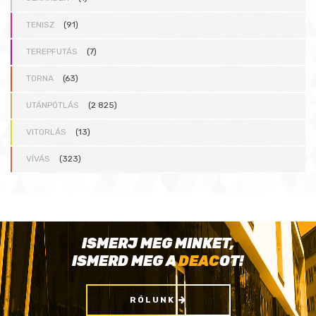
TENISZ
(91)
TEREPFUTÁS
(7)
TORNA
(63)
UTÁNPÓTLÁS
(2 825)
VITORLÁS
(13)
VÍVÁS
(323)
ISMERJ MEG MINKET,
ISMERD MEG A
DEAC
OT!
RÓLUNK