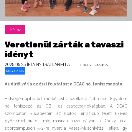
TENISZ
Veretlenül zárták a tavaszi
idényt
2025.05.25
ÍRTA NYITRAI DANIELLA
FRISSÍTVE: 2025.05.25
MEGOSZTÁS
Az élről várja az őszi folytatást a DEAC női teniszcsapata.
Hétvégén újabb két mérkőzést játszottak a Debreceni Egyetem
női teniszezői az OB I-es csapatbajnokságban. A DEAC
szombaton Budapesten, az Építők Teniszklub felett 6-1-es
győzelmet aratott, míg másnap hazai pályán, a Dóczy utcai
sportcampuson 5-2-re nyert a Vasas-Muschkétás ellen, így