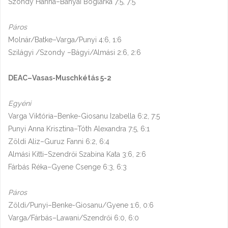
Szondy Hanna–Bányai Boglárka 7:5, 7:5
Páros
Molnár/Batke–Varga/Punyi 4:6, 1:6
Szilágyi /Szondy –Bágyi/Almási 2:6, 2:6
DEAC–Vasas-Muschkétás 5-2
Egyéni
Varga Viktória–Benke-Giosanu Izabella 6:2, 7:5
Punyi Anna Krisztina–Tóth Alexandra 7:5, 6:1
Zöldi Aliz–Guruz Fanni 6:2, 6:4
Almási Kitti–Szendrői Szabina Kata 3:6, 2:6
Fárbás Réka–Gyene Csenge 6:3, 6:3
Páros
Zöldi/Punyi–Benke-Giosanu/Gyene 1:6, 0:6
Varga/Fárbás–Lawani/Szendrői 6:0, 6:0