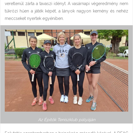
veretlenül zárta a tavaszi idényt. A vasárnapi végeredmény nem
tükrözi hűen a játék képét, a lányok nagyon kemény és nehéz
meccseket nyertek egyéniben.
Az Építők Teniszklub pályáján