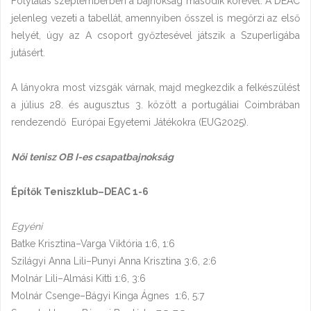
Folytatás szeptemberben a bajnokság második körével. A DEAC
jelenleg vezeti a tabellát, amennyiben ősszel is megőrzi az első
helyét, úgy az A csoport győztesével játszik a Szuperligába
jutásért.
A lányokra most vizsgák várnak, majd megkezdik a felkészülést
a július 28. és augusztus 3. között a portugáliai Coimbrában
rendezendő Európai Egyetemi Játékokra (EUG2025).
Női tenisz OB I-es csapatbajnokság
Építők Teniszklub–DEAC 1-6
Egyéni
Batke Krisztina–Varga Viktória 1:6, 1:6
Szilágyi Anna Lili–Punyi Anna Krisztina 3:6, 2:6
Molnár Lili–Almási Kitti 1:6, 3:6
Molnár Csenge–Bágyi Kinga Ágnes 1:6, 5:7