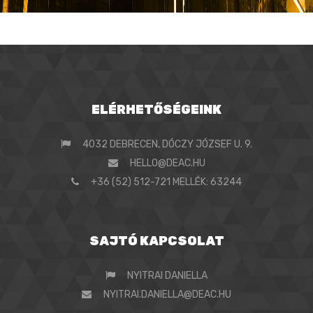
ELÉRHETŐSÉGEINK
4032 DEBRECEN, DÓCZY JÓZSEF U. 9.
HELLO@DEAC.HU
+36 (52) 512-721 MELLÉK: 63244
SAJTÓ KAPCSOLAT
NYITRAI DANIELLA
NYITRAI.DANIELLA@DEAC.HU