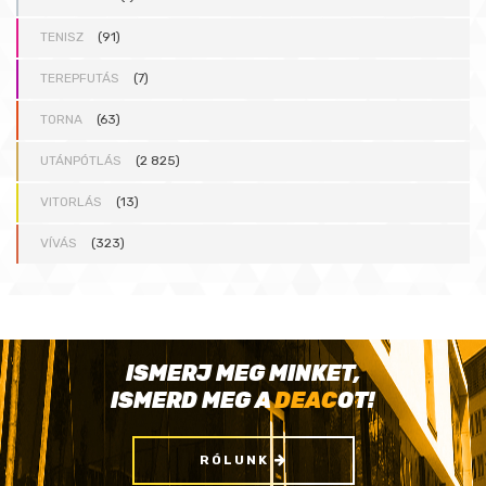
TENISZ
(91)
TEREPFUTÁS
(7)
TORNA
(63)
UTÁNPÓTLÁS
(2 825)
VITORLÁS
(13)
VÍVÁS
(323)
ISMERJ MEG MINKET,
ISMERD MEG A
DEAC
OT!
RÓLUNK