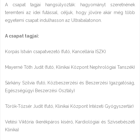
A csapat tagjai hangsúlyozták: hagyományt szeretnének
teremteni az idei futással, céljuk, hogy jövőre akár még több
egyetemi csapat indulhasson az Ultrabalatonon.
A csapat tagjai:
Korpás István csapatvezető (futó, Kancellária ISZK)
Mayerné Tóth Judit (futó, Klinikai Központ Nephrológiai Tanszék)
Sárkány Szilvia (futó, Közbeszerzési és Beszerzési Igazgatóság,
Egészségügyi Beszerzési Osztály)
Török-Tőzsér Judit (futó, Klinikai Központ Intézeti Gyógyszertár)
Vetési Viktória (kerékpáros kísérő, Kardiológiai és Szívsebészeti
Klinika)