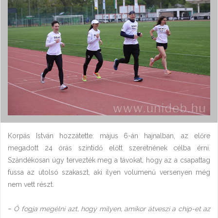
Korpás István hozzátette: május 6-án hajnalban, az előre
megadott 24 órás szintidő előtt szeretnének célba érni.
Szándékosan úgy tervezték meg a távokat, hogy az a csapattag
fussa az utolsó szakaszt, aki ilyen volumenű versenyen még
nem vett részt.
–
Ő fogja megélni azt, hogy milyen, amikor átveszi a chip-et az