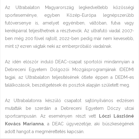
Az Ultrabalaton Magyarország legkedveltebb közösségi
sporteseménye, egyben Közép-Európa legnépszerűbb
futóversenye is, amelyet egyéniben, váltóban, futva vagy
kerékpárral teljesíthetnek a résztvevők. Az ultrafutó viadal 2007-
ben még 200 fővel rajtolt, 2022-ben pedig már nem kevesebb,
mint 17 ezren vágtak neki az emberpróbáló viadalnak.
Az idén először induló DEAC-csapat sportolói mindannyian a
Debreceni Egyetem Dolgozói Mozgásprogramjának (DEDM)
tagjai, az Ultrabalaton teljesítésének ötlete éppen a DEDM-es
találkozások, beszélgetések és posztok alapján született meg.
Az Ultrabalatonra készülő csapatot sajtónyilvános edzésen
mutatták be szerdán a Debreceni Egyetem Dóczy utcai
sportcampusán. Az eseményen részt vett
Lóczi Lászlóné
Kovács Marianna
, a DEAC ügyvezetője, aki büszkeségének
adott hangot a megmérettetés kapcsán.