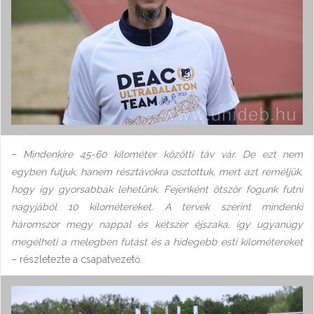
–
Mindenkire 45-60 kilométer közötti táv vár. De ezt nem
egyben futjuk, hanem résztávokra osztottuk, mert azt reméljük,
hogy így gyorsabbak lehetünk. Fejenként ötször fogunk futni
nagyjából 10 kilométereket. A tervek szerint mindenki
háromszor megy nappal és kétszer éjszaka, így ugyanúgy
megélheti a melegben futást és a hidegebb esti kilométereket
– részletezte a csapatvezető.