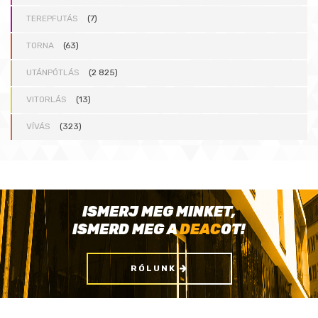
TEREPFUTÁS
(7)
TORNA
(63)
UTÁNPÓTLÁS
(2 825)
VITORLÁS
(13)
VÍVÁS
(323)
ISMERJ MEG MINKET,
ISMERD MEG A
DEAC
OT!
RÓLUNK