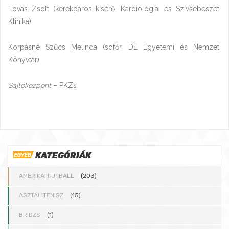
Lovas Zsolt (kerékpáros kísérő, Kardiológiai és Szívsebészeti
Klinika)
Korpásné Szűcs Melinda (sofőr, DE Egyetemi és Nemzeti
Könyvtár)
Sajtóközpont
– PKZs
KATEGÓRIÁK
AMERIKAI FUTBALL
(203)
ASZTALITENISZ
(15)
BRIDZS
(1)