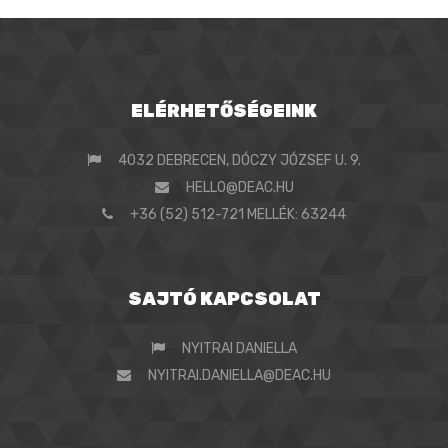
ELÉRHETŐSÉGEINK
4032 DEBRECEN, DÓCZY JÓZSEF U. 9.
HELLO@DEAC.HU
+36 (52) 512-721 MELLÉK: 63244
SAJTÓ KAPCSOLAT
NYITRAI DANIELLA
NYITRAI.DANIELLA@DEAC.HU