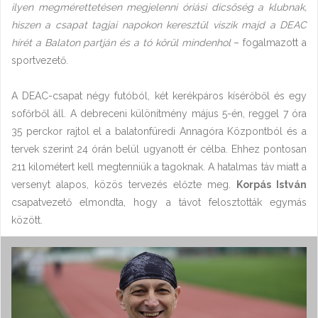
ilyen megmérettetésen megjelenni óriási dicsőség a klubnak,
hiszen a csapat tagjai napokon keresztül viszik majd a DEAC
hírét a Balaton partján és a tó körül mindenhol
– fogalmazott a
sportvezető.
A DEAC-csapat négy futóból, két kerékpáros kísérőből és egy
sofőrből áll. A debreceni különítmény május 5-én, reggel 7 óra
35 perckor rajtol el a balatonfüredi Annagóra Központból és a
tervek szerint 24 órán belül ugyanott ér célba. Ehhez pontosan
211 kilométert kell megtenniük a tagoknak. A hatalmas táv miatt a
versenyt alapos, közös tervezés előzte meg.
Korpás István
csapatvezető elmondta, hogy a távot felosztották egymás
között.