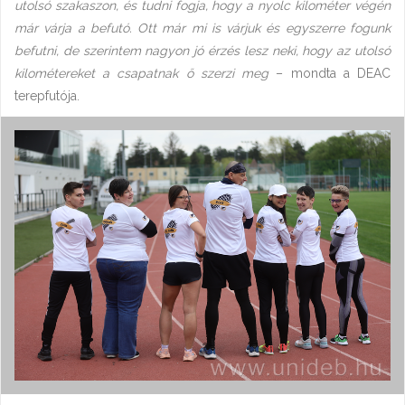
utolsó szakaszon, és tudni fogja, hogy a nyolc kilométer végén
már várja a befutó. Ott már mi is várjuk és egyszerre fogunk
befutni, de szerintem nagyon jó érzés lesz neki, hogy az utolsó
kilométereket a csapatnak ő szerzi meg
– mondta a DEAC
terepfutója.