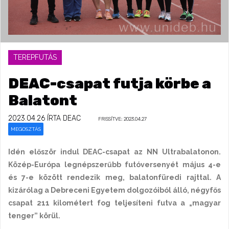
TEREPFUTÁS
DEAC-csapat futja körbe a
Balatont
2023.04.26
ÍRTA DEAC
FRISSÍTVE: 2023.04.27
MEGOSZTÁS
Idén először indul DEAC-csapat az NN Ultrabalatonon.
Közép-Európa legnépszerűbb futóversenyét május 4-e
és 7-e között rendezik meg, balatonfüredi rajttal. A
kizárólag a Debreceni Egyetem dolgozóiból álló, négyfős
csapat 211 kilométert fog teljesíteni futva a „magyar
tenger” körül.