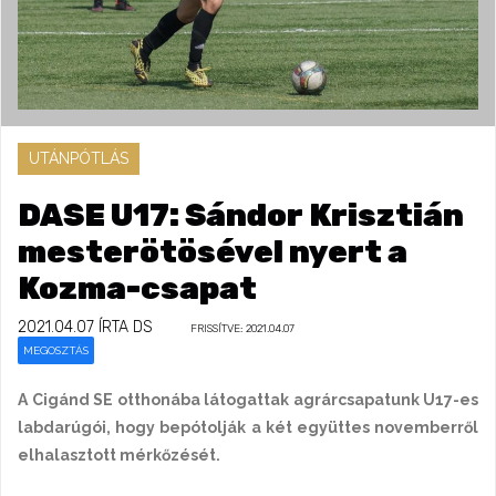
UTÁNPÓTLÁS
DASE U17: Sándor Krisztián
mesterötösével nyert a
Kozma-csapat
2021.04.07
ÍRTA DS
FRISSÍTVE: 2021.04.07
MEGOSZTÁS
A Cigánd SE otthonába látogattak agrárcsapatunk U17-es
labdarúgói, hogy bepótolják a két együttes novemberről
elhalasztott mérkőzését.