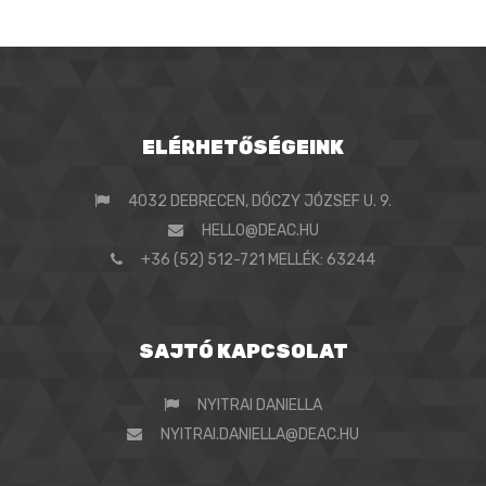
ELÉRHETŐSÉGEINK
4032 DEBRECEN, DÓCZY JÓZSEF U. 9.
HELLO@DEAC.HU
+36 (52) 512-721 MELLÉK: 63244
SAJTÓ KAPCSOLAT
NYITRAI DANIELLA
NYITRAI.DANIELLA@DEAC.HU