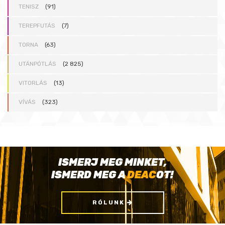
TENISZ
(91)
TEREPFUTÁS
(7)
TORNA
(63)
UTÁNPÓTLÁS
(2 825)
VITORLÁS
(13)
VÍVÁS
(323)
ISMERJ MEG MINKET,
ISMERD MEG A
DEAC
OT!
RÓLUNK