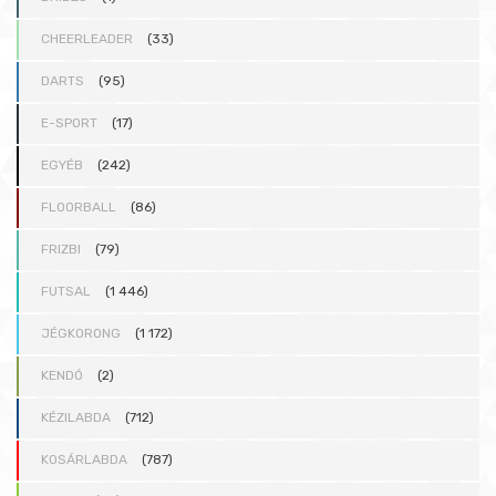
CHEERLEADER
(33)
DARTS
(95)
E-SPORT
(17)
EGYÉB
(242)
FLOORBALL
(86)
FRIZBI
(79)
FUTSAL
(1 446)
JÉGKORONG
(1 172)
KENDÓ
(2)
KÉZILABDA
(712)
KOSÁRLABDA
(787)