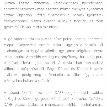
Kozma László tanítványai hárommeccses nyeretlenségi
sorozatot szakítottak meg szerdán, miután fölényes győzelmet
arattak Cigándon. Pedig előzetesen a hazaiak ígérkeztek
esélyesebbnek, hiszen előrébb állnak a tabellán, és több
győzelmük is van, mint a mieinknek.
A gólzáporos találkozó első húsz perce nem a debreceni
csapat elképzelései mentén alakult, ugyanis a hazaiak két
szabadrúgásukat is gólra váltottak, így hamar kétgólos előnyre
tettek szerint. A meddő vendég mezőnyfölényt huszonöt perc
elteltével sikerült gólra váltani. A folytatásban pontosabbá
váltunk a befejezéseknél, Bagdi Róbert és Sándor Krisztián
találataival pedig meg is fordítottuk az állást, így 3
–
2-es
előnnyel mehettünk a szünetre.
A második félidőben beindult a DASE-henger, melyet továbbra
is Bagdi és Sándor görgetett. Két támadónk nevéhez fűződik a
DASE összes találata a mérkőzésen, előbbi mesterhármast,