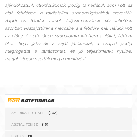
ajándékoztunk ellenfelünknek, pedig támadásuk sem volt az
első félidőben, a találataikat szabadrúgásokból szerezték.
Bagdi és Sándor remek teljesítményének köszönhetően
azonban visszajöttünk a meccsbe, s a félidőre már nálunk volt
az előny. Az öltözőben nyugalomra intettem a fiúkat, kértem
őket, hogy játsszák a saját játékunkat, a csapat pedig
megfogadta a tanácsomat, és jó teljesítményt nyújtva,
magabiztosan nyertük meg a mérkőzést.
KATEGÓRIÁK
AMERIKAI FUTBALL
(203)
ASZTALITENISZ
(15)
BRIDZS
(1)