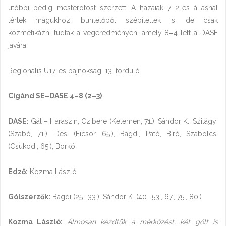
utóbbi pedig mesterötöst szerzett. A hazaiak 7–2-es állásnál
tértek magukhoz, büntetőből szépítettek is, de csak
kozmetikázni tudtak a végeredményen, amely 8
–
4 lett a DASE
javára.
Regionális U17-es bajnokság, 13. forduló
Cigánd SE–DASE 4–8 (2–3)
DASE:
Gál – Haraszin, Czibere (Kelemen, 71.), Sándor K., Szilágyi
(Szabó, 71.), Dési (Ficsór, 65.), Bagdi, Pató, Bíró, Szabolcsi
(Csukodi, 65.), Borkó
Edző:
Kozma László
Gólszerzők:
Bagdi (25., 33.), Sándor K. (40., 53., 67., 75., 80.)
Kozma László:
Álmosan kezdtük a mérkőzést, két gólt is