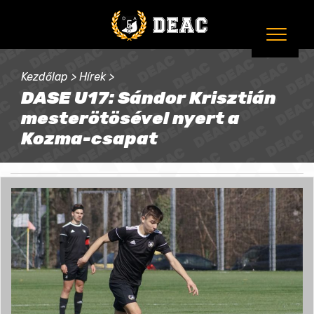
Kezdőlap
>
Hírek
>
DASE U17: Sándor Krisztián
mesterötösével nyert a
Kozma-csapat