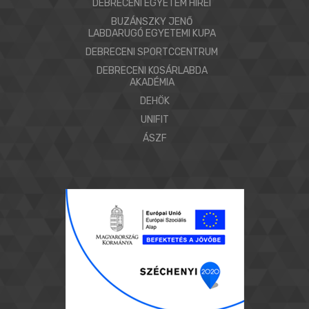
DEBRECENI EGYETEM HÍREI
BUZÁNSZKY JENŐ
LABDARUGÓ EGYETEMI KUPA
DEBRECENI SPORTCCENTRUM
DEBRECENI KOSÁRLABDA
AKADÉMIA
DEHÖK
UNIFIT
ÁSZF