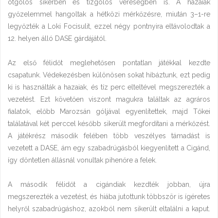
ötgólos sikerben és tízgólos vereségben is. A hazaiak
győzelemmel hangoltak a hétközi mérkőzésre, miután 3–1-re
legyőzték a Loki Focisulit, ezzel négy pontnyira eltávolodtak a
12. helyen álló DASE gárdájától.
Az első félidőt meglehetősen pontatlan játékkal kezdte
csapatunk. Védekezésben különösen sokat hibáztunk, ezt pedig
ki is használták a hazaiak, és tíz perc elteltével megszerezték a
vezetést. Ezt követően viszont magukra találtak az agráros
fialatok, előbb Marozsán góljával egyenlítettek, majd Tőkei
találatával két perccel később sikerült megfordítani a mérkőzést.
A játékrész második felében több veszélyes támadást is
vezetett a DASE, ám egy szabadrúgásból kiegyenlített a Cigánd,
így döntetlen állásnál vonultak pihenőre a felek.
A második félidőt a cigándiak kezdték jobban, újra
megszerezték a vezetést, és hiába jutottunk többször is ígéretes
helyről szabadrúgáshoz, azokból nem sikerült eltalálni a kaput.