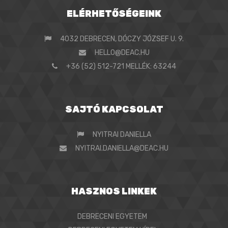
ELÉRHETŐSÉGEINK
4032 DEBRECEN, DÓCZY JÓZSEF U. 9.
HELLO@DEAC.HU
+36 (52) 512-721 MELLÉK: 63244
SAJTÓ KAPCSOLAT
NYITRAI DANIELLA
NYITRAI.DANIELLA@DEAC.HU
HASZNOS LINKEK
DEBRECENI EGYETEM