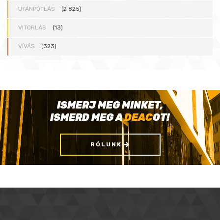
UTÁNPÓTLÁS
(2 825)
VITORLÁS
(13)
VÍVÁS
(323)
ISMERJ MEG MINKET,
ISMERD MEG A
DEAC
OT!
RÓLUNK