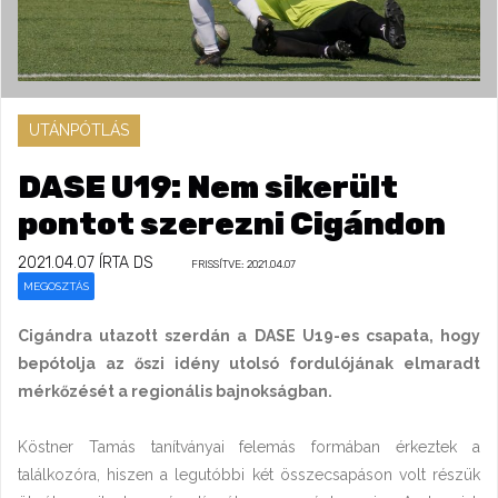
UTÁNPÓTLÁS
DASE U19: Nem sikerült
pontot szerezni Cigándon
2021.04.07
ÍRTA DS
FRISSÍTVE: 2021.04.07
MEGOSZTÁS
Cigándra utazott szerdán a DASE U19-es csapata, hogy
bepótolja az őszi idény utolsó fordulójának elmaradt
mérkőzését a regionális bajnokságban.
Köstner Tamás tanítványai felemás formában érkeztek a
találkozóra, hiszen a legutóbbi két összecsapáson volt részük