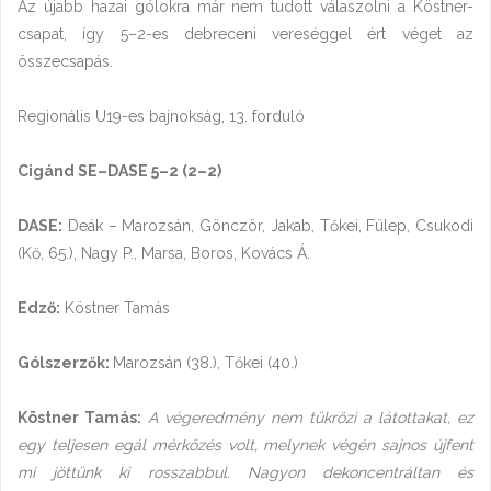
Az újabb hazai gólokra már nem tudott válaszolni a Köstner-
csapat, így 5–2-es debreceni vereséggel ért véget az
összecsapás.
Regionális U19-es bajnokság, 13. forduló
Cigánd SE–DASE 5–2 (2–2)
DASE:
Deák – Marozsán, Gönczör, Jakab, Tőkei, Fülep, Csukodi
(Kő, 65.), Nagy P., Marsa, Boros, Kovács Á.
Edző:
Köstner Tamás
Gólszerzők:
Marozsán (38.), Tőkei (40.)
Köstner Tamás:
A végeredmény nem tükrözi a látottakat, ez
egy teljesen egál mérkőzés volt, melynek végén sajnos újfent
mi jöttünk ki rosszabbul. Nagyon dekoncentráltan és