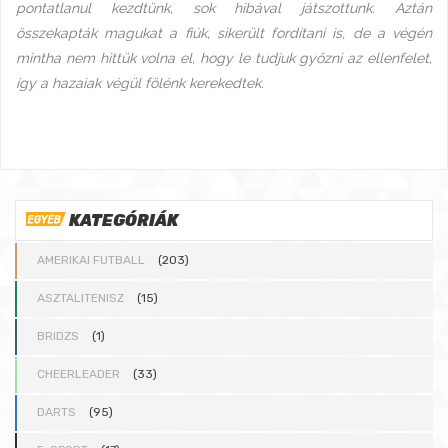
pontatlanul kezdtünk, sok hibával játszottunk. Aztán
összekapták magukat a fiúk, sikerült fordítani is, de a végén
mintha nem hittük volna el, hogy le tudjuk győzni az ellenfelet,
így a hazaiak végül fölénk kerekedtek.
KATEGÓRIÁK
AMERIKAI FUTBALL
(203)
ASZTALITENISZ
(15)
BRIDZS
(1)
CHEERLEADER
(33)
DARTS
(95)