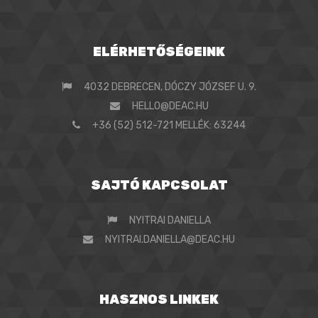
ELÉRHETŐSÉGEINK
4032 DEBRECEN, DÓCZY JÓZSEF U. 9.
HELLO@DEAC.HU
+36 (52) 512-721 MELLÉK: 63244
SAJTÓ KAPCSOLAT
NYITRAI DANIELLA
NYITRAI.DANIELLA@DEAC.HU
HASZNOS LINKEK