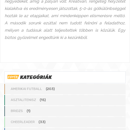
negyedeket, amíg a pályán volt. Kreatívan, rengeteg helyzetet
kialakítva és eredményesen játszottak, 5-0-ás gólkülönbséggel
hozták le az etapjaikat, ami mindenképpen elismerésre méltó.
A második sorunk ezúttal nem tudott felnőni a feladathoz,
mélyen a tudásuk alatt teljesítettek többen is közülük. Egy
biztos győzelmet engedtünk ki a kezünkből.
KATEGÓRIÁK
AMERIKAI FUTBALL
(203)
ASZTALITENISZ
(15)
BRIDZS
(1)
CHEERLEADER
(33)