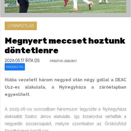
UTÁNPÓTLÁS
Megnyert meccset hoztunk
döntetlenre
2026.05.17
ÍRTA DS
FRISSÍTVE: 2026.05.17
MEGOSZTÁS
Hiába vezetett három negyed után négy góllal a DEAC
U12-es alakulata, a Nyíregyháza a záróetapban
egyenlített.
A 2025-26-os sorozatban háromszor legyőzte a Nyíregyháza
alakulatát Szabó János alakulata, így bizakodva várhatták a
negyedik összecsapást, melyre szombaton az Örökösföld
Sporttelepen került sor.