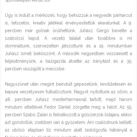
Úgy is indult a mérkőzés, hogy behúzzuk a negyedik párharcot
is, tetszetős, kreatív játékkal érvényesítettük akaratunkat. A 9.
percben már gólnak örülhettünk, Juhász Gergő bevette a
szabolcsi kaput. A vezető találat után továbbra is mi
domináltunk, szervezetten játszottunk és a 19. minutumban
Juhász ismét beköszönt. A második negyedben visszaesett a
teljesítményünk, a házigazda átvette az irányítást és a 35.
percben visszajött a meccsbe.
Nagyszünet után megint beindult gépezetünk, lendületesen és
kapura veszélyesen futballoztunk. Nagyot nyitottunk az ollón, a
48. percben Juhász mesterhármasnál tartott, majd három
minutum elteltével Fedor Dániel zörgette meg a hálót. Az 55.
percben Szabó Zalán is feliratkozott a gólszerzők listájára, ekkor
azt gondoltuk, zsebben van a győzelem. Ám csalódnunk kellett,
az utolsó etapban tíz minutum alatt ledolgozta hátrányát a