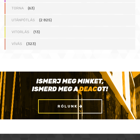
TORNA
(63)
UTÁNPÓTLÁS
(2 825)
VITORLÁS
(13)
VÍVÁS
(323)
ISMERJ MEG MINKET,
ISMERD MEG A
DEAC
OT!
RÓLUNK