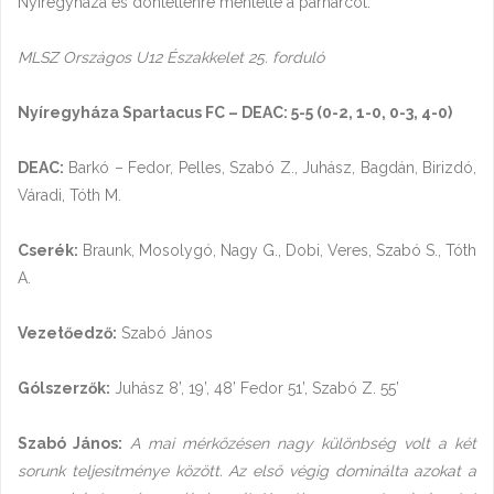
Nyíregyháza és döntetlenre mentette a párharcot.
MLSZ Országos U12 Északkelet 25. forduló
Nyíregyháza Spartacus FC – DEAC: 5-5 (0-2, 1-0, 0-3, 4-0)
DEAC:
Barkó – Fedor, Pelles, Szabó Z., Juhász, Bagdán, Birizdó,
Váradi, Tóth M.
Cserék:
Braunk, Mosolygó, Nagy G., Dobi, Veres, Szabó S., Tóth
A.
Vezetőedző:
Szabó János
Gólszerzők:
Juhász 8’, 19’, 48’ Fedor 51’, Szabó Z. 55’
Szabó János:
A mai mérkőzésen nagy különbség volt a két
sorunk teljesítménye között. Az első végig dominálta azokat a