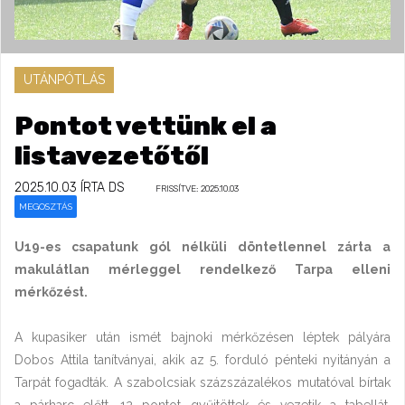
UTÁNPÓTLÁS
Pontot vettünk el a
listavezetőtől
2025.10.03
ÍRTA DS
FRISSÍTVE: 2025.10.03
MEGOSZTÁS
U19-es csapatunk gól nélküli döntetlennel zárta a
makulátlan mérleggel rendelkező Tarpa elleni
mérkőzést.
A kupasiker után ismét bajnoki mérkőzésen léptek pályára
Dobos Attila tanítványai, akik az 5. forduló pénteki nyitányán a
Tarpát fogadták. A szabolcsiak százszázalékos mutatóval bírtak
a párharc előtt, 12 pontot gyűjtöttek és vezetik a tabellát.