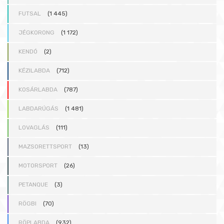
FUTSAL
(1 445)
JÉGKORONG
(1 172)
KENDÓ
(2)
KÉZILABDA
(712)
KOSÁRLABDA
(787)
LABDARÚGÁS
(1 481)
LOVAGLÁS
(111)
MAZSORETTSPORT
(13)
MOTORSPORT
(26)
PETANQUE
(3)
RÖGBI
(70)
RÖPLABDA
(932)