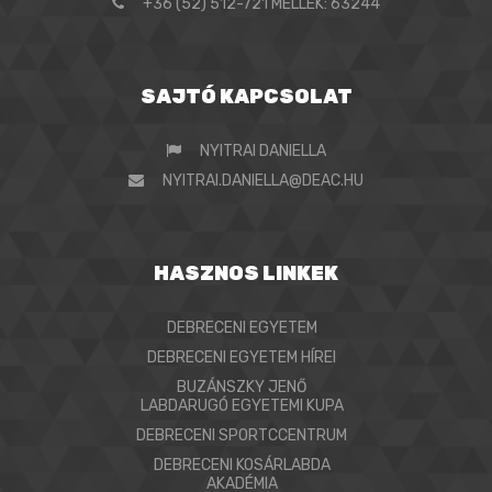
+36 (52) 512-721 MELLÉK: 63244
SAJTÓ KAPCSOLAT
NYITRAI DANIELLA
NYITRAI.DANIELLA@DEAC.HU
HASZNOS LINKEK
DEBRECENI EGYETEM
DEBRECENI EGYETEM HÍREI
BUZÁNSZKY JENŐ
LABDARUGÓ EGYETEMI KUPA
DEBRECENI SPORTCCENTRUM
DEBRECENI KOSÁRLABDA
AKADÉMIA