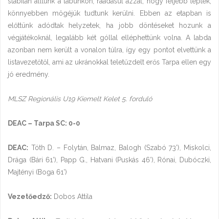
stabilan álltunk a lábunkon, ráadásul azzal, hogy feljebb léptek,
könnyebben mögéjük tudtunk kerülni. Ebben az etapban is
előttünk adódtak helyzetek, ha jobb döntéseket hozunk a
végjátékoknál, legalább két góllal elléphettünk volna. A labda
azonban nem került a vonalon túlra, így egy pontot elvettünk a
listavezetőtől, ami az ukránokkal teletűzdelt erős Tarpa ellen egy
jó eredmény.
MLSZ Regionális U19 Kiemelt Kelet 5. forduló
DEAC – Tarpa SC: 0-0
DEAC:
Tóth D. – Folytán, Balmaz, Balogh (Szabó 73’), Miskolci,
Drága (Bári 61’), Papp G., Hatvani (Puskás 46’), Rónai, Dubóczki,
Majtényi (Boga 61’)
Vezetőedző:
Dobos Attila