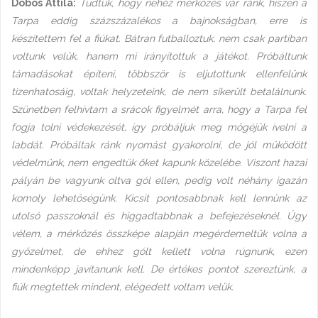
Dobos Attila:
Tudtuk, hogy nehéz mérkőzés vár ránk, hiszen a
Tarpa eddig százszázalékos a bajnokságban, erre is
készítettem fel a fiúkat. Bátran futballoztuk, nem csak partiban
voltunk velük, hanem mi irányítottuk a játékot. Próbáltunk
támadásokat építeni, többször is eljutottunk ellenfelünk
tizenhatosáig, voltak helyzeteink, de nem sikerült betalálnunk.
Szünetben felhívtam a srácok figyelmét arra, hogy a Tarpa fel
fogja tolni védekezését, így próbáljuk meg mögéjük ívelni a
labdát. Próbáltak ránk nyomást gyakorolni, de jól működött
védelmünk, nem engedtük őket kapunk közelébe. Viszont hazai
pályán be vagyunk oltva gól ellen, pedig volt néhány igazán
komoly lehetőségünk. Kicsit pontosabbnak kell lennünk az
utolsó passzoknál és higgadtabbnak a befejezéseknél. Úgy
vélem, a mérkőzés összképe alapján megérdemeltük volna a
győzelmet, de ehhez gólt kellett volna rúgnunk, ezen
mindenképp javítanunk kell. De értékes pontot szereztünk, a
fiúk megtettek mindent, elégedett voltam velük.