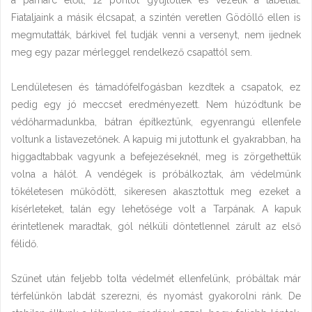
Fiataljaink a másik élcsapat, a szintén veretlen Gödöllő ellen is
megmutatták, bárkivel fel tudják venni a versenyt, nem ijednek
meg egy pazar mérleggel rendelkező csapattól sem.
Lendületesen és támadófelfogásban kezdtek a csapatok, ez
pedig egy jó meccset eredményezett. Nem húzódtunk be
védőharmadunkba, bátran építkeztünk, egyenrangú ellenfele
voltunk a listavezetőnek. A kapuig mi jutottunk el gyakrabban, ha
higgadtabbak vagyunk a befejezéseknél, meg is zörgethettük
volna a hálót. A vendégek is próbálkoztak, ám védelmünk
tökéletesen működött, sikeresen akasztottuk meg ezeket a
kísérleteket, talán egy lehetősége volt a Tarpának. A kapuk
érintetlenek maradtak, gól nélküli döntetlennel zárult az első
félidő.
Szünet után feljebb tolta védelmét ellenfelünk, próbáltak már
térfelünkön labdát szerezni, és nyomást gyakorolni ránk. De