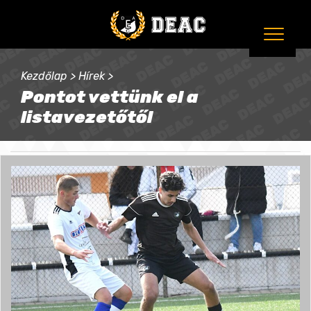
Kezdőlap
>
Hírek
>
Pontot vettünk el a
listavezetőtől