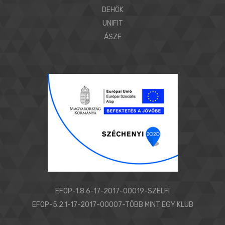
DEHÖK
UNIFIT
ÁSZF
EFOP-1.8.6-17-2017-00019-SZELFI
EFOP-5.2.1-17-2017-00007-TÖBB MINT EGY KLUB