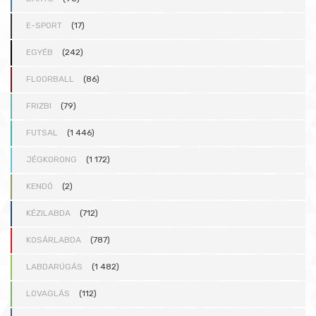
E-SPORT
(17)
EGYÉB
(242)
FLOORBALL
(86)
FRIZBI
(79)
FUTSAL
(1 446)
JÉGKORONG
(1 172)
KENDÓ
(2)
KÉZILABDA
(712)
KOSÁRLABDA
(787)
LABDARÚGÁS
(1 482)
LOVAGLÁS
(112)