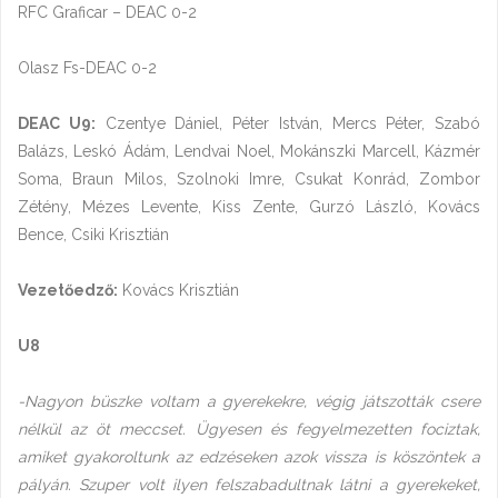
RFC Graficar – DEAC 0-2
Olasz Fs-DEAC 0-2
DEAC U9:
Czentye Dániel, Péter István, Mercs Péter, Szabó
Balázs, Leskó Ádám, Lendvai Noel, Mokánszki Marcell, Kázmér
Soma, Braun Milos, Szolnoki Imre, Csukat Konrád, Zombor
Zétény, Mézes Levente, Kiss Zente, Gurzó László, Kovács
Bence, Csiki Krisztián
Vezetőedző:
Kovács Krisztián
U8
-Nagyon büszke voltam a gyerekekre, végig játszották csere
nélkül az öt meccset. Ügyesen és fegyelmezetten fociztak,
amiket gyakoroltunk az edzéseken azok vissza is köszöntek a
pályán. Szuper volt ilyen felszabadultnak látni a gyerekeket,