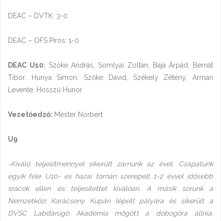
DEAC – DVTK: 3-0
DEAC – OFS Piros: 1-0
DEAC U10:
Szőke András, Somlyai Zoltán, Baja Árpád, Bernát
Tibor. Hunya Simon, Szőke Dávid, Székely Zétény, Arman
Levente, Hosszú Hunor
Vezetőedző:
Mester Norbert
U9
-Kiváló teljesítménnyel sikerült zárnunk az évet. Csapatunk
egyik fele U10- es hazai tornán szerepelt 1-2 évvel idősebb
srácok ellen és teljesítettet kiválóan. A másik sorunk a
Nemzetközi Karácsony Kupán lépett pályára és sikerült a
DVSC Labdarúgó Akadémia mögött a dobogóra állnia.