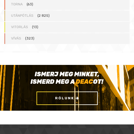
TORNA
(63)
UTÁNPÓTLÁS
(2 825)
VITORLÁS
(13)
VÍVÁS
(323)
ISMERJ MEG MINKET,
ISMERD MEG A
DEAC
OT!
RÓLUNK