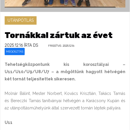
UTÁNPÓTLÁS
Tornákkal zártuk az évet
2025.12.16
ÍRTA DS
FRISSÍTVE: 2025.12.16
MEGOSZTÁS
Tehetségközpontunk kis korosztályai –
U11/U10/U9/U8/U7 – a mögöttünk hagyott hétvégén
két tornát teljesítettek sikeresen.
Molnár Bálint, Mester Norbert, Kovács Krisztián, Takács Tamás
és Bereczki Tamás tanítványai hétvégén a Karácsony Kupán és
az utánpótlásműhelyünk által szervezett tornán léptek pályára.
U11