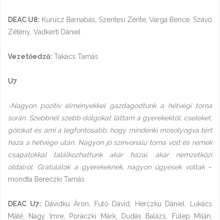
DEAC U8:
Kurucz Barnabás, Szentesi Zente, Varga Bence, Szávó
Zétény, Vadkerti Dániel
Vezetőedző:
Takács Tamás
U7
-Nagyon pozitív élményekkel gazdagodtunk a hétvégi torna
során. Szebbnél szebb dolgokat láttam a gyerekektől, cseleket,
gólokat és ami a legfontosabb, hogy mindenki mosolyogva tért
haza a hétvége után. Nagyon jó színvonalú torna volt és remek
csapatokkal találkozhattunk akár hazai, akár nemzetközi
oldalról. Gratulálok a gyerekeknek, nagyon ügyesek voltak
–
mondta Bereczki Tamás
DEAC U7:
Dávidku Áron, Futó Dávid, Herczku Dániel, Lukács
Máté, Nagy Imre, Poráczki Márk, Dudás Balázs, Fülep Milán,