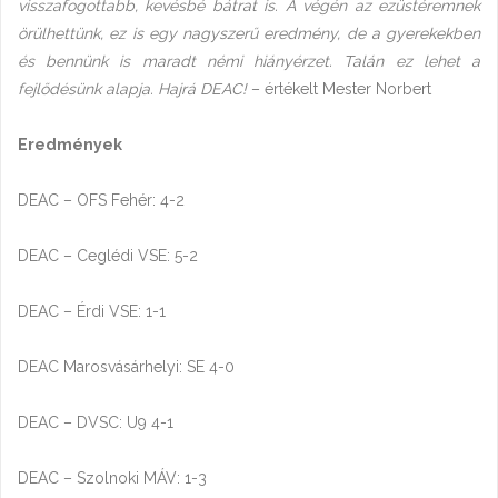
visszafogottabb, kevésbé bátrat is. A végén az ezüstéremnek
örülhettünk, ez is egy nagyszerű eredmény, de a gyerekekben
és bennünk is maradt némi hiányérzet. Talán ez lehet a
fejlődésünk alapja. Hajrá DEAC!
– értékelt Mester Norbert
Eredmények
DEAC – OFS Fehér: 4-2
DEAC – Ceglédi VSE: 5-2
DEAC – Érdi VSE: 1-1
DEAC Marosvásárhelyi: SE 4-0
DEAC – DVSC: U9 4-1
DEAC – Szolnoki MÁV: 1-3