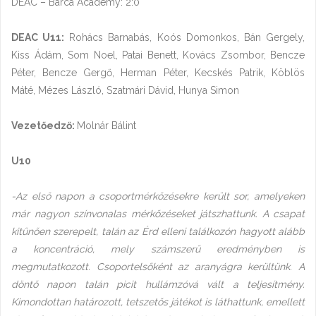
DEAC – Barca Academy: 2:0
DEAC U11:
Rohács Barnabás, Koós Domonkos, Bán Gergely,
Kiss Ádám, Som Noel, Patai Benett, Kovács Zsombor, Bencze
Péter, Bencze Gergő, Herman Péter, Kecskés Patrik, Köblös
Máté, Mézes László, Szatmári Dávid, Hunya Simon
Vezetőedző:
Molnár Bálint
U10
-Az első napon a csoportmérkőzésekre került sor, amelyeken
már nagyon színvonalas mérkőzéseket játszhattunk. A csapat
kitűnően szerepelt, talán az Érd elleni találkozón hagyott alább
a koncentráció, mely számszerű eredményben is
megmutatkozott. Csoportelsőként az aranyágra kerültünk. A
döntő napon talán picit hullámzóvá vált a teljesítmény.
Kimondottan határozott, tetszetős játékot is láthattunk, emellett