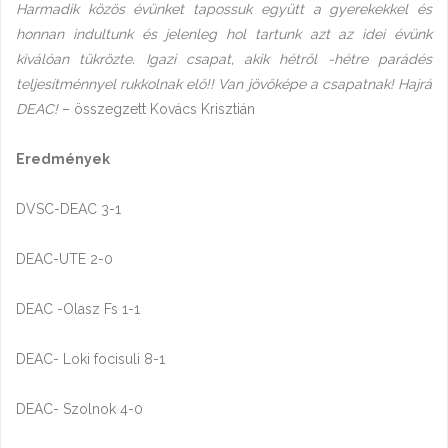
Harmadik közös évünket tapossuk együtt a gyerekekkel és
honnan indultunk és jelenleg hol tartunk azt az idei évünk
kiválóan tükrözte. Igazi csapat, akik hétről -hétre parádés
teljesítménnyel rukkolnak elő!! Van jövőképe a csapatnak! Hajrá
DEAC!
– összegzett Kovács Krisztián
Eredmények
DVSC-DEAC 3-1
DEAC-UTE 2-0
DEAC -Olasz Fs 1-1
DEAC- Loki focisuli 8-1
DEAC- Szolnok 4-0