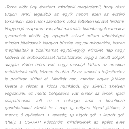
-Torna előtt úgy éreztem, mindenki megérdemli, hogy részt
tudjon venni legalább az egyik napon ezen az évzáró
tornánkon, ezért nem szerettem volna feltétlen keretet hirdetni.
Nagyon jó csapatom van, ahol minimális különbségek vannak a
gyermekek között így nyugodt szívvel adtam lehetőséget
minden játékosnak. Nagyon büszke vagyok mindenkire, hiszen
megháláltak a bizalmamat egytől-egyig. Mindkét nap nagy
kedvvel és erőbedobással futballoztunk, végig a tanult dolgok
alapján. Külön öröm volt, hogy mosolyt láttam az arcokon
mérkőzések előtt, közben és után. Ez az, amivel a teljesítmény
is pozitívan sülhet el. Mindkét nap, minden egyes játékos
kivette a részét a közös munkából, így sikerült 3.helyen
végeznünk, ez méltó befejezése volt ennek az évnek. Igazi
csapatmunka volt ez a hétvége, amit a következő
gondolatokkal zárnék le: 2 nap ,15 pályára lépett játékos, 7
meccs, 6 győzelem, 1 vereség, 19 rúgott gól, 1 kapott gól,
3.hely, 1 CSAPAT! Köszönöm mindenkinek az egész éves