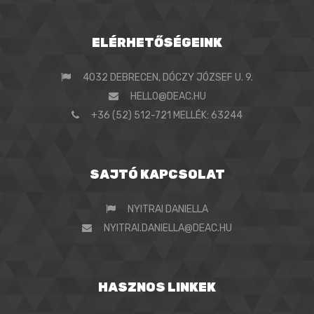
ELÉRHETŐSÉGEINK
4032 DEBRECEN, DÓCZY JÓZSEF U. 9.
HELLO@DEAC.HU
+36 (52) 512-721 MELLÉK: 63244
SAJTÓ KAPCSOLAT
NYITRAI DANIELLA
NYITRAI.DANIELLA@DEAC.HU
HASZNOS LINKEK