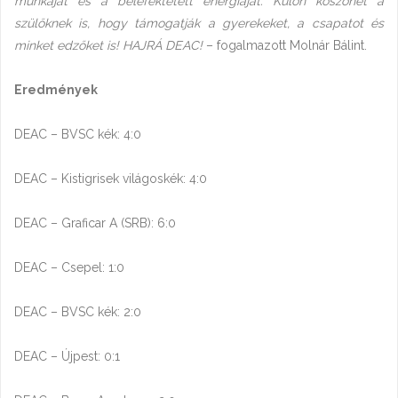
munkáját és a belefektetett energiáját. Külön köszönet a
szülőknek is, hogy támogatják a gyerekeket, a csapatot és
minket edzőket is! HAJRÁ DEAC!
– fogalmazott Molnár Bálint.
Eredmények
DEAC – BVSC kék: 4:0
DEAC – Kistigrisek világoskék: 4:0
DEAC – Graficar A (SRB): 6:0
DEAC – Csepel: 1:0
DEAC – BVSC kék: 2:0
DEAC – Újpest: 0:1