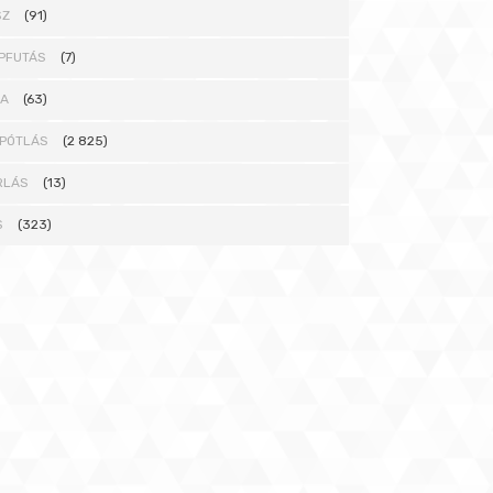
SZ
(91)
PFUTÁS
(7)
NA
(63)
PÓTLÁS
(2 825)
RLÁS
(13)
S
(323)