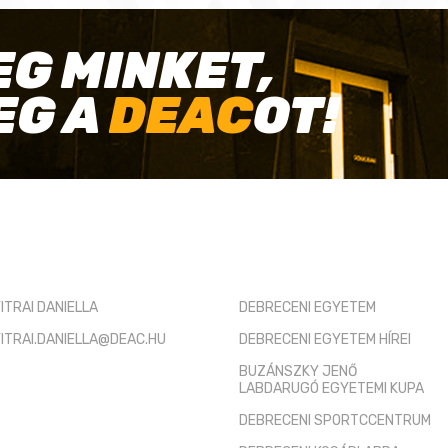
EG MINKET,
EG A
DEAC
OT!
TÓ KAPCSOLAT
HASZNOS LINKEK
ITRAI DANIELLA
DEBRECENI EGYETEM
ITRAI.DANIELLA@DEAC.HU
DEBRECENI EGYETEM HÍREI
BUZÁNSZKY JENŐ
LABDARUGÓ EGYETEMI KUPA
DEBRECENI SPORTCCENTRUM