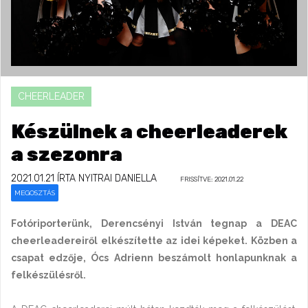
CHEERLEADER
Készülnek a cheerleaderek
a szezonra
2021.01.21
ÍRTA NYITRAI DANIELLA
FRISSÍTVE: 2021.01.22
MEGOSZTÁS
Fotóriporterünk, Derencsényi István tegnap a DEAC
cheerleadereiről elkészítette az idei képeket. Közben a
csapat edzője, Ócs Adrienn beszámolt honlapunknak a
felkészülésről.