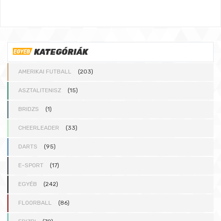
KATEGÓRIÁK
AMERIKAI FUTBALL
(203)
ASZTALITENISZ
(15)
BRIDZS
(1)
CHEERLEADER
(33)
DARTS
(95)
E-SPORT
(17)
EGYÉB
(242)
FLOORBALL
(86)