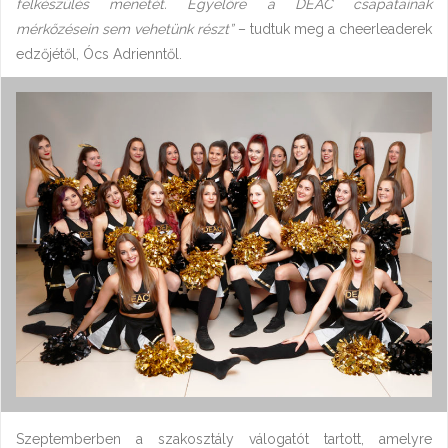
felkészülés menetét. Egyelőre a DEAC csapatainak
mérkőzésein sem vehetünk részt”
– tudtuk meg a cheerleaderek
edzőjétől, Ócs Adrienntől.
Szeptemberben a szakosztály válogatót tartott, amelyre