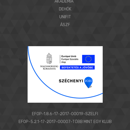
AKADÉMIA
DEHÖK
UNIFIT
ÁSZF
EFOP-1.8.6-17-2017-00019-SZELFI
EFOP-5.2.1-17-2017-00007-TÖBB MINT EGY KLUB