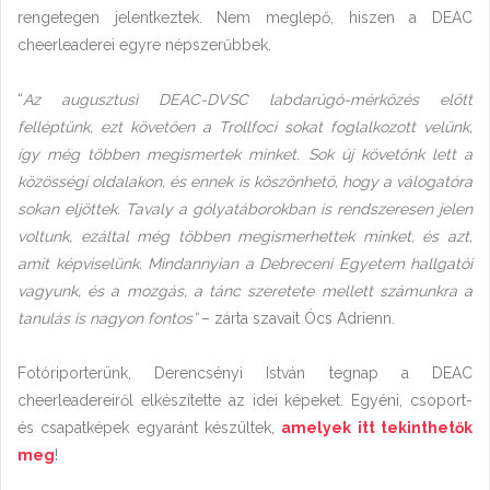
rengetegen jelentkeztek. Nem meglepő, hiszen a DEAC
cheerleaderei egyre népszerűbbek.
“
Az augusztusi DEAC-DVSC labdarúgó-mérkőzés előtt
felléptünk, ezt követően a Trollfoci sokat foglalkozott velünk,
így még többen megismertek minket. Sok új követőnk lett a
közösségi oldalakon, és ennek is köszönhető, hogy a válogatóra
sokan eljöttek. Tavaly a gólyatáborokban is rendszeresen jelen
voltunk, ezáltal még többen megismerhettek minket, és azt,
amit képviselünk. Mindannyian a Debreceni Egyetem hallgatói
vagyunk, és a mozgás, a tánc szeretete mellett számunkra a
tanulás is nagyon fontos”
– zárta szavait Ócs Adrienn.
Fotóriporterünk, Derencsényi István tegnap a DEAC
cheerleadereiről elkészítette az idei képeket. Egyéni, csoport-
és csapatképek egyaránt készültek,
amelyek itt tekinthetők
meg
!