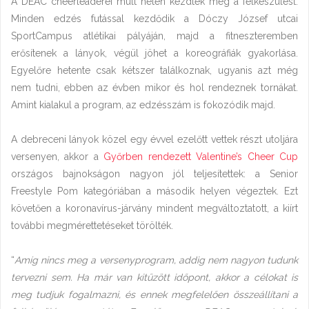
A DEAC cheerleaderei múlt héten kezdték meg a felkészülést.
Minden edzés futással kezdődik a Dóczy József utcai
SportCampus atlétikai pályáján, majd a fitneszteremben
erősítenek a lányok, végül jöhet a koreográfiák gyakorlása.
Egyelőre hetente csak kétszer találkoznak, ugyanis azt még
nem tudni, ebben az évben mikor és hol rendeznek tornákat.
Amint kialakul a program, az edzésszám is fokozódik majd.
A debreceni lányok közel egy évvel ezelőtt vettek részt utoljára
versenyen, akkor a
Győrben rendezett Valentine’s Cheer Cup
országos bajnokságon nagyon jól teljesítettek: a Senior
Freestyle Pom kategóriában a második helyen végeztek. Ezt
követően a koronavírus-járvány mindent megváltoztatott, a kiírt
további megmérettetéseket törölték.
“
Amíg nincs meg a versenyprogram, addig nem nagyon tudunk
tervezni sem. Ha már van kitűzött időpont, akkor a célokat is
meg tudjuk fogalmazni, és ennek megfelelően összeállítani a