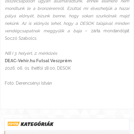
összecsapáson ugyan alulmaradtunk, ennek ellenére nem
mondtunk le a bronzéremről. Ezúttal mi élvezhetjük a hazai
pálya előnyét, bízunk benne, hogy sokan szurkolnak majd
nekünk. Az is előnyös lehet, hogy a DESOK talajával minden
vendégcsapatnak meggyűlik a baja
– zárta mondandóját
Soczó Szabolcs.
NB I 3. helyért, 2. mérkőzés
DEAC-Vehir.hu Futsal Veszprém
2026. 06. 01. (hétfő) 18.00, DESOK
Fotó: Derencsényi István
KATEGÓRIÁK