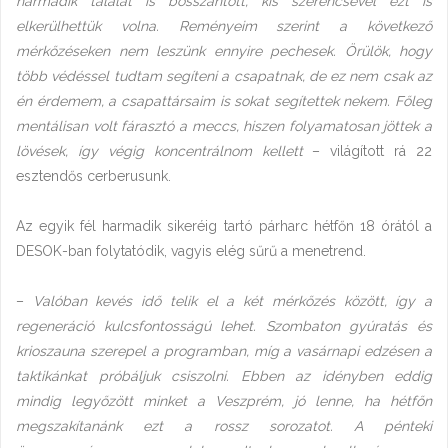
harmadik találat is bosszantott, kis szerencsével ezt is
elkerülhettük volna. Reményeim szerint a következő
mérkőzéseken nem leszünk ennyire pechesek. Örülök, hogy
több védéssel tudtam segíteni a csapatnak, de ez nem csak az
én érdemem, a csapattársaim is sokat segítettek nekem. Főleg
mentálisan volt fárasztó a meccs, hiszen folyamatosan jöttek a
lövések, így végig koncentrálnom kellett
– világított rá 22
esztendős cerberusunk.
Az egyik fél harmadik sikeréig tartó párharc hétfőn 18 órától a
DESOK-ban folytatódik, vagyis elég sűrű a menetrend.
–
Valóban kevés idő telik el a két mérkőzés között, így a
regeneráció kulcsfontosságú lehet. Szombaton gyúratás és
krioszauna szerepel a programban, míg a vasárnapi edzésen a
taktikánkat próbáljuk csiszolni. Ebben az idényben eddig
mindig legyőzött minket a Veszprém, jó lenne, ha hétfőn
megszakítanánk ezt a rossz sorozatot. A pénteki