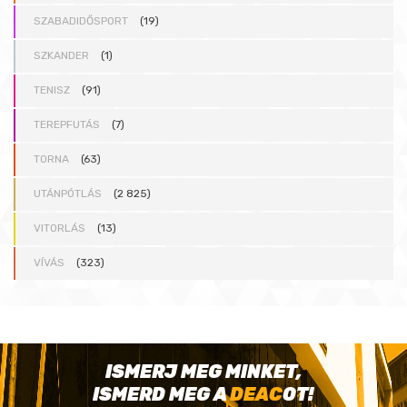
SZABADIDŐSPORT
(19)
SZKANDER
(1)
TENISZ
(91)
TEREPFUTÁS
(7)
TORNA
(63)
UTÁNPÓTLÁS
(2 825)
VITORLÁS
(13)
VÍVÁS
(323)
ISMERJ MEG MINKET,
ISMERD MEG A
DEAC
OT!