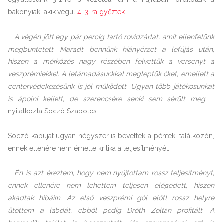
bakonyiak, akik végül
4-3-ra győztek
.
–
A végén jött egy pár percig tartó rövidzárlat, amit ellenfelünk
megbüntetett. Maradt bennünk hiányérzet a lefújás után,
hiszen a mérkőzés nagy részében felvettük a versenyt a
veszprémiekkel. A letámadásunkkal megleptük őket, emellett a
centervédekezésünk is jól működött. Ugyan több játékosunkat
is ápolni kellett, de szerencsére senki sem sérült meg
–
nyilatkozta Soczó Szabolcs.
Soczó kapuját ugyan négyszer is bevették a pénteki találkozón,
ennek ellenére nem érhette kritika a teljesítményét.
–
Én is azt éreztem, hogy nem nyújtottam rossz teljesítményt,
ennek ellenére nem lehettem teljesen elégedett, hiszen
akadtak hibáim. Az első veszprémi gól előtt rossz helyre
ütöttem a labdát, ebből pedig Dróth Zoltán profitált. A