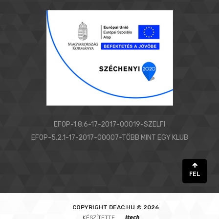
EFOP-1.8.6-17-2017-00019-SZELFI
EFOP-5.2.1-17-2017-00007-TÖBB MINT EGY KLUB
FEL
COPYRIGHT
DEAC.HU © 2026
itech____
KÉSZÍTETTE