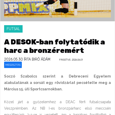
FUTSAL
A DESOK-ban folytatódik a
harc a bronzéremért
2026.05.30
ÍRTA BIRÓ ÁDÁM
FRISSÍTVE: 2026.06.01
MEGOSZTÁS
Soczó Szabolcs szerint a Debreceni Egyetem
alakulatának a sorsát egy rövidzárlat pecsételte meg a
Március 15. úti Sportcsarnokban.
Közel járt a győzelemhez a DEAC férfi futsalcsapata
Veszprémben. Az NB I-es bronzpárharc első meccsén
együttesünk 3-1-re is vezetett, ám a hajrában fordítottak a