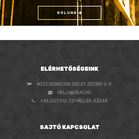
RÓLUNK
ELÉRHETŐSÉGEINK
4032 DEBRECEN, DÓCZY JÓZSEF U. 9.
HELLO@DEAC.HU
+36 (52) 512-721 MELLÉK: 63244
SAJTÓ KAPCSOLAT