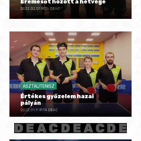
Éremesőt hozott a hétvége
2022.02.01
ÍRTA DEAC
ASZTALITENISZ
Értékes győzelem hazai
pályán
2022.01.11
ÍRTA DEAC