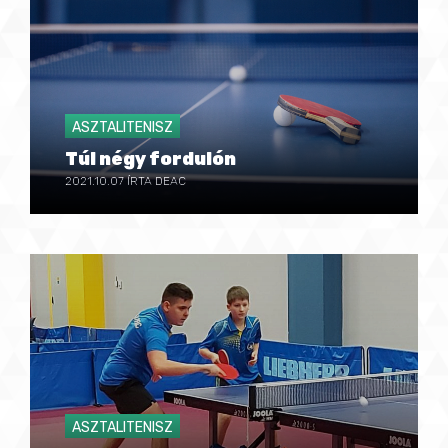
ASZTALITENISZ
Túl négy fordulón
2021.10.07
ÍRTA DEAC
ASZTALITENISZ