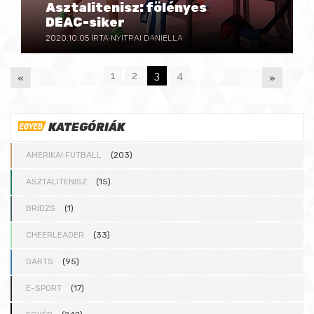
Asztalitenisz: fölényes
DEAC-siker
2020.10.05
ÍRTA NYITRAI DANIELLA
1
2
3
4
«
»
P
KATEGÓRIÁK
A
AMERIKAI FUTBALL
(203)
G
ASZTALITENISZ
(15)
BRIDZS
(1)
E
CHEERLEADER
(33)
S
DARTS
(95)
E-SPORT
(17)
: