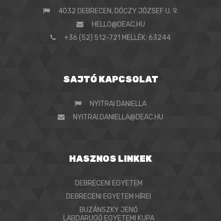
4032 DEBRECEN, DÓCZY JÓZSEF U. 9.
HELLO@DEAC.HU
+36 (52) 512-721 MELLÉK: 63244
SAJTÓ KAPCSOLAT
NYITRAI DANIELLA
NYITRAI.DANIELLA@DEAC.HU
HASZNOS LINKEK
DEBRECENI EGYETEM
DEBRECENI EGYETEM HÍREI
BUZÁNSZKY JENŐ
LABDARUGÓ EGYETEMI KUPA