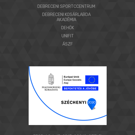
DEBRECENI SPORTCCENTRUM
DEBRECENI KOSÁRLABDA
AKADÉMIA
DEHÖK
UNIFIT
ÁSZF