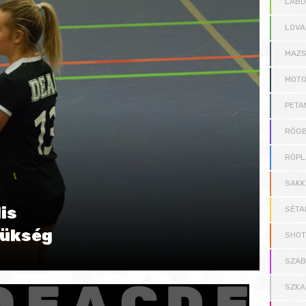
LAB
LOVA
MAZS
MOT
PETA
RÖGB
RÖPL
SAKK
is
SÉTA
zükség
SHOT
SZAB
SZKA