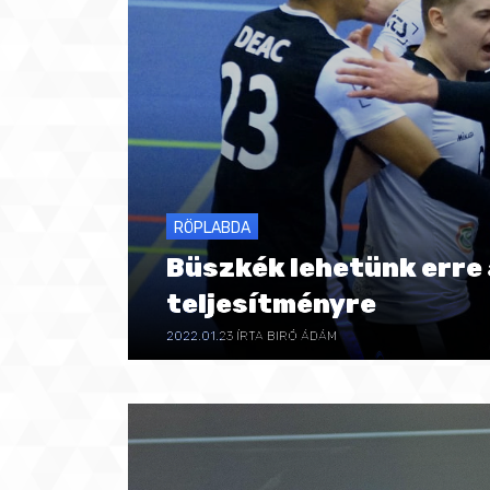
RÖPLABDA
Büszkék lehetünk erre 
teljesítményre
2022.01.23
ÍRTA BIRÓ ÁDÁM