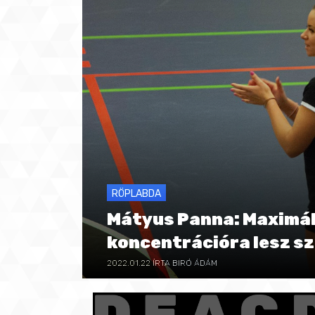
RÖPLABDA
Mátyus Panna: Maximál
koncentrációra lesz s
2022.01.22
ÍRTA BIRÓ ÁDÁM