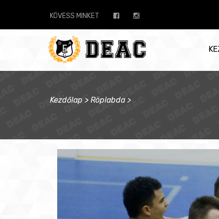
KÖVESS MINKET
KE
Kezdőlap
>
Röplabda
>