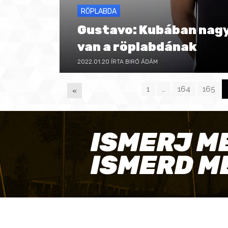
RÖPLABDA
Gustavo: Kubában nag
van a röplabdának
2022.01.20
ÍRTA BIRÓ ÁDÁM
1
…
164
165
«
P
ISMERJ M
A
ISMERD M
G
E
S