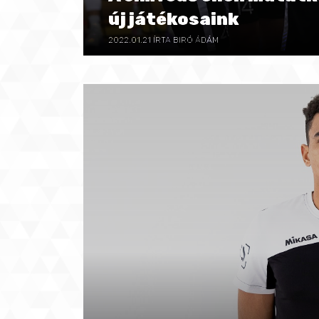
új játékosaink
2022.01.21
ÍRTA BIRÓ ÁDÁM