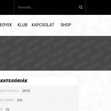
K
e
r
e
EGYEK
KLUB
KAPCSOLAT
SHOP
s
é
s
:
KATEGÓRIÁK
IKAI FUTBALL
(203)
ALITENISZ
(15)
ZS
(1)