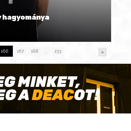
y hagyománya
166
167
168
…
233
»
EG MINKET,
EG A
DEAC
OT!