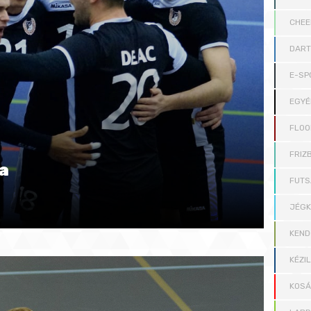
CHEE
DAR
E-SP
EGYÉ
FLOO
FRIZB
a
FUTS
JÉG
KEND
KÉZI
KOS