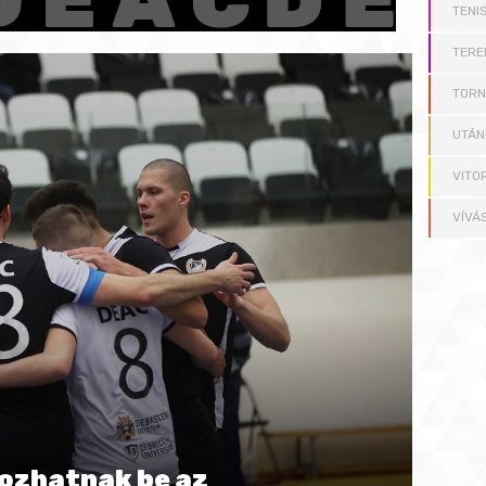
TENI
TERE
TOR
UTÁN
VITO
VÍVÁ
kozhatnak be az