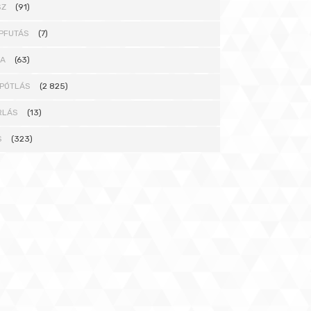
SZ
(91)
PFUTÁS
(7)
NA
(63)
PÓTLÁS
(2 825)
RLÁS
(13)
S
(323)