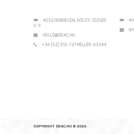
ELÉRHETŐSÉGEINK
SAJ
:
4032 DEBRECEN, DÓCZY JÓZSEF
NY
U. 9.
NY
HELLO@DEAC.HU
+36 (52) 512-721 MELLÉK: 63244
COPYRIGHT
DEAC.HU © 2026