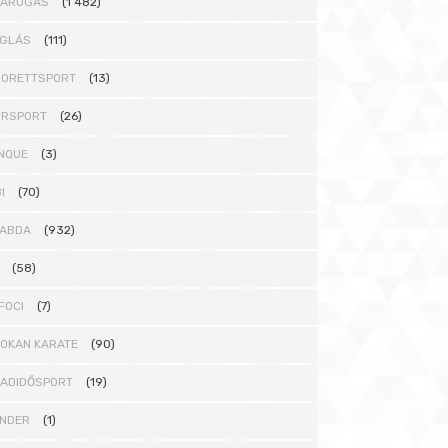
DARÚGÁS
(1 482)
GLÁS
(111)
ORETTSPORT
(13)
ORSPORT
(26)
NQUE
(3)
I
(70)
ABDA
(932)
(58)
FOCI
(7)
OKAN KARATE
(90)
ADIDŐSPORT
(19)
NDER
(1)