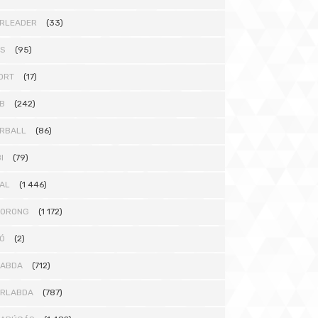
RLEADER
(33)
TS
(95)
ORT
(17)
B
(242)
RBALL
(86)
I
(79)
AL
(1 446)
KORONG
(1 172)
Ó
(2)
LABDA
(712)
ÁRLABDA
(787)