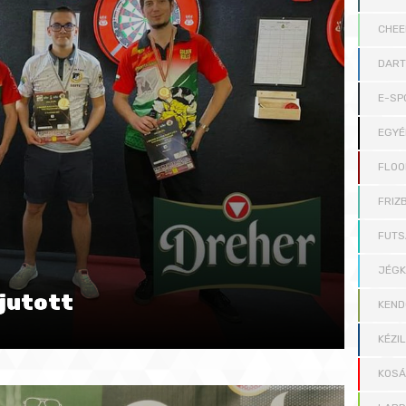
CHEE
DAR
E-SP
EGYÉ
FLOO
FRIZB
FUTS
JÉG
 jutott
KEND
KÉZI
KOS