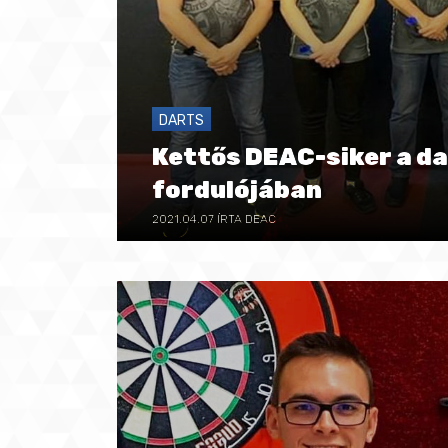
DARTS
Kettős DEAC-siker a da
fordulójában
2021.04.07
ÍRTA DEAC