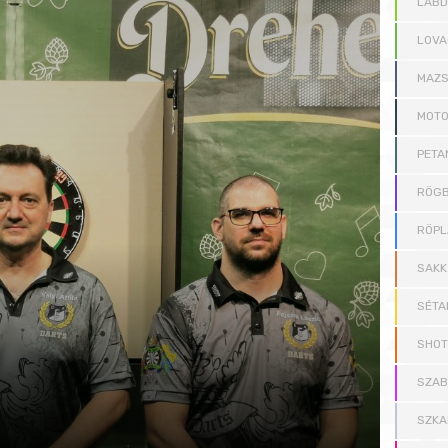
LAB
LOVA
MAZS
MOT
PETA
RÖGB
RÖPL
SAKK
SÉTA
SHOT
SZAB
SZKA