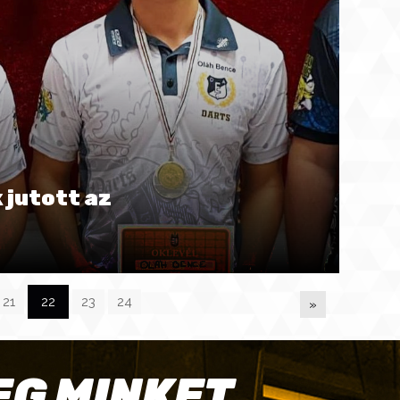
 jutott az
21
22
23
24
»
EG MINKET,