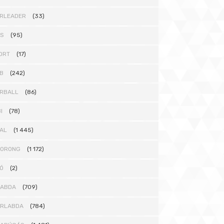
RLEADER
(33)
TS
(95)
ORT
(17)
B
(242)
RBALL
(86)
I
(78)
AL
(1 445)
KORONG
(1 172)
Ó
(2)
LABDA
(709)
ÁRLABDA
(784)