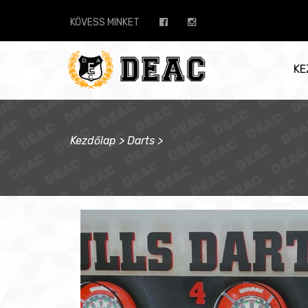
KÖVESS MINKET
KE
Kezdőlap
>
Darts
>