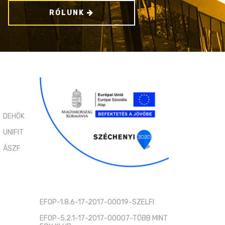
RÓLUNK
DEHÖK
UNIFIT
ÁSZF
EFOP-1.8.6-17-2017-00019-SZELFI
EFOP-5.2.1-17-2017-00007-TÖBB MINT