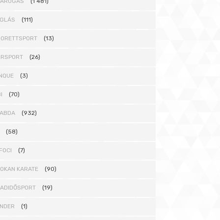
DARÚGÁS
(1 481)
GLÁS
(111)
ORETTSPORT
(13)
ORSPORT
(26)
NQUE
(3)
I
(70)
ABDA
(932)
(58)
FOCI
(7)
OKAN KARATE
(90)
ADIDŐSPORT
(19)
NDER
(1)