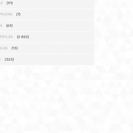
SZ
(91)
PFUTÁS
(7)
NA
(63)
PÓTLÁS
(2 825)
RLÁS
(13)
S
(323)