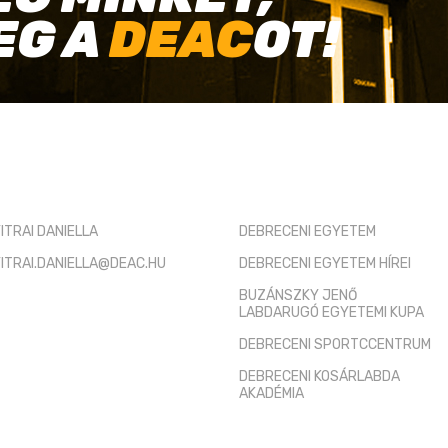
EG A
DEAC
OT!
TÓ KAPCSOLAT
HASZNOS LINKEK
ITRAI DANIELLA
DEBRECENI EGYETEM
ITRAI.DANIELLA@DEAC.HU
DEBRECENI EGYETEM HÍREI
BUZÁNSZKY JENŐ
LABDARUGÓ EGYETEMI KUPA
DEBRECENI SPORTCCENTRUM
DEBRECENI KOSÁRLABDA
AKADÉMIA