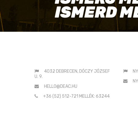
ISMERD M
G
E
S
ELÉRHETŐSÉGEINK
SAJ
:
4032 DEBRECEN, DÓCZY JÓZSEF
NY
U. 9.
NY
HELLO@DEAC.HU
+36 (52) 512-721 MELLÉK: 63244