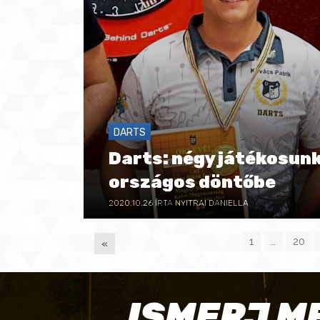
DARTS
Darts: négy játékosunk
országos döntőbe
2020.10.26
ÍRTA NYITRAI DANIELLA
1
…
20
«
P
ISMERJ M
A