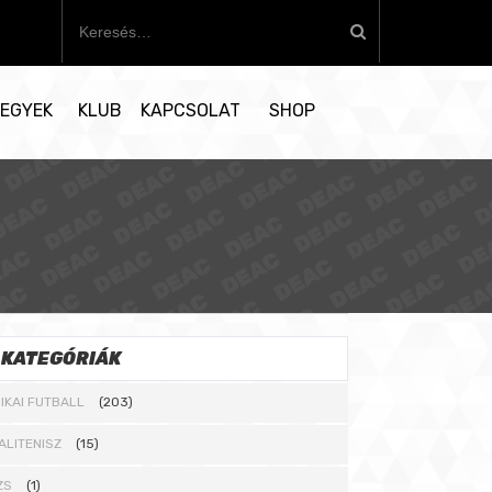
K
e
r
e
EGYEK
KLUB
KAPCSOLAT
SHOP
s
é
s
:
KATEGÓRIÁK
IKAI FUTBALL
(203)
ALITENISZ
(15)
ZS
(1)