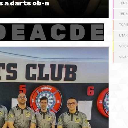
s a darts ob-n
TENI
TERE
TOR
UTÁN
VITO
VÍVÁ