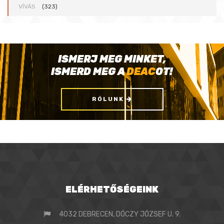
VÍVÁS
(323)
ISMERJ MEG MINKET,
ISMERD MEG A
DEAC
OT!
RÓLUNK
ELÉRHETŐSÉGEINK
4032 DEBRECEN, DÓCZY JÓZSEF U. 9.