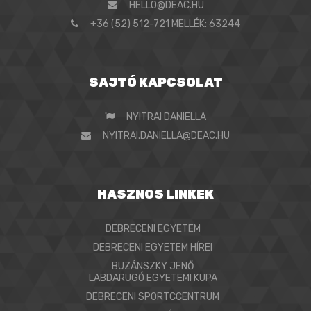
HELLO@DEAC.HU
+36 (52) 512-721 MELLÉK: 63244
SAJTÓ KAPCSOLAT
NYITRAI DANIELLA
NYITRAI.DANIELLA@DEAC.HU
HASZNOS LINKEK
DEBRECENI EGYETEM
DEBRECENI EGYETEM HÍREI
BUZÁNSZKY JENŐ
LABDARUGÓ EGYETEMI KUPA
DEBRECENI SPORTCCENTRUM