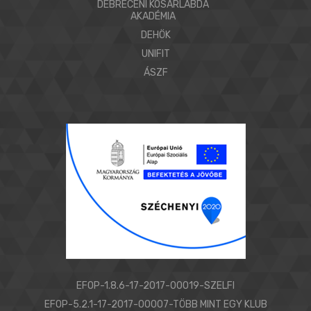
DEBRECENI KOSÁRLABDA
AKADÉMIA
DEHÖK
UNIFIT
ÁSZF
EFOP-1.8.6-17-2017-00019-SZELFI
EFOP-5.2.1-17-2017-00007-TÖBB MINT EGY KLUB