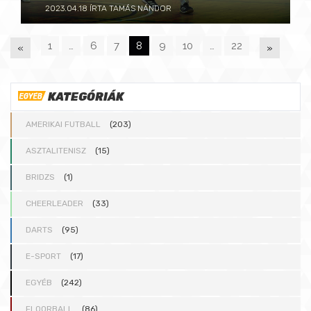
2023.04.18
ÍRTA TAMÁS NÁNDOR
1
…
6
7
8
9
10
…
22
«
»
P
KATEGÓRIÁK
A
AMERIKAI FUTBALL
(203)
G
ASZTALITENISZ
(15)
BRIDZS
(1)
E
CHEERLEADER
(33)
S
DARTS
(95)
E-SPORT
(17)
:
EGYÉB
(242)
FLOORBALL
(86)