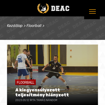
Kezdőlap
>
Floorball
>
FLOORBALL
A kiegyensúlyozott
teljesítmény hiányzott
2023.05.12
ÍRTA TAMÁS NÁNDOR