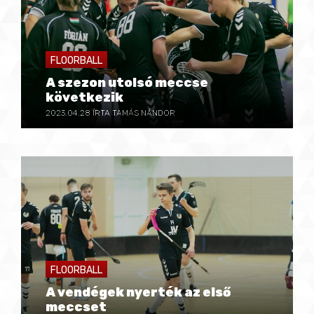
FLOORBALL
A szezon utolsó meccse
következik
2023.04.28
ÍRTA TAMÁS NÁNDOR
FLOORBALL
A vendégek nyerték az első
meccset