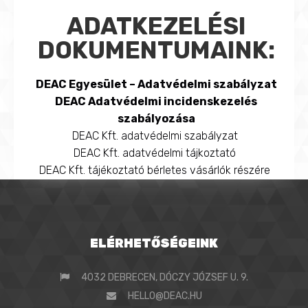
ADATKEZELÉSI
DOKUMENTUMAINK:
DEAC Egyesület – Adatvédelmi szabályzat
DEAC Adatvédelmi incidenskezelés
szabályozása
DEAC Kft. adatvédelmi szabályzat
DEAC Kft. adatvédelmi tájkoztató
DEAC Kft. tájékoztató bérletes vásárlók részére
ELÉRHETŐSÉGEINK
4032 DEBRECEN, DÓCZY JÓZSEF U. 9.
HELLO@DEAC.HU