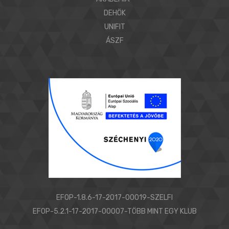
DEHÖK
UNIFIT
ÁSZF
EFOP-1.8.6-17-2017-00019-SZELFI
EFOP-5.2.1-17-2017-00007-TÖBB MINT EGY KLUB