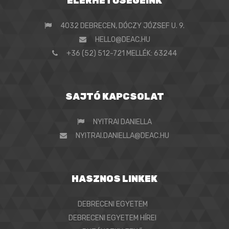
ELÉRHETŐSÉGEINK
4032 DEBRECEN, DÓCZY JÓZSEF U. 9.
HELLO@DEAC.HU
+36 (52) 512-721 MELLÉK: 63244
SAJTÓ KAPCSOLAT
NYITRAI DANIELLA
NYITRAI.DANIELLA@DEAC.HU
HASZNOS LINKEK
DEBRECENI EGYETEM
DEBRECENI EGYETEM HÍREI