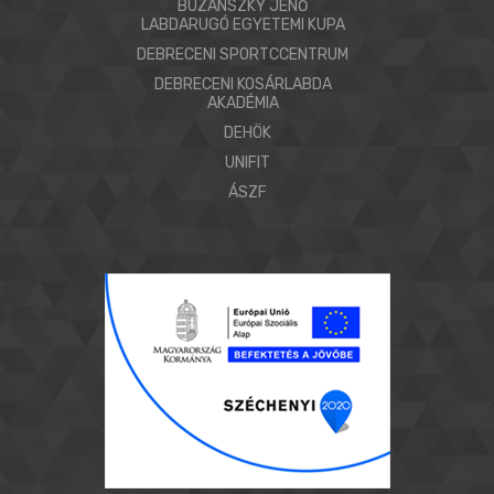
BUZÁNSZKY JENŐ
LABDARUGÓ EGYETEMI KUPA
DEBRECENI SPORTCCENTRUM
DEBRECENI KOSÁRLABDA
AKADÉMIA
DEHÖK
UNIFIT
ÁSZF