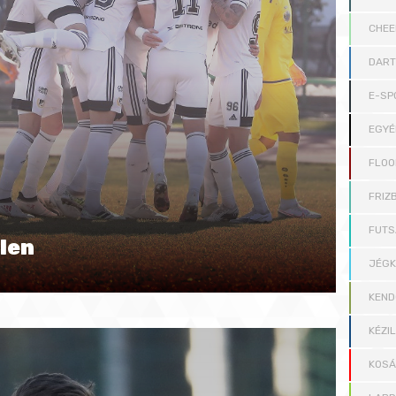
CHEE
DAR
E-SP
EGYÉ
FLOO
FRIZB
FUTS
len
JÉG
KEND
KÉZI
KOS