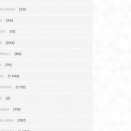
RLEADER
(33)
TS
(95)
ORT
(17)
B
(242)
RBALL
(86)
I
(79)
AL
(1 446)
KORONG
(1 172)
Ó
(2)
LABDA
(712)
ÁRLABDA
(787)