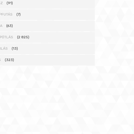
SZ
(91)
PFUTÁS
(7)
NA
(63)
PÓTLÁS
(2 825)
RLÁS
(13)
S
(323)