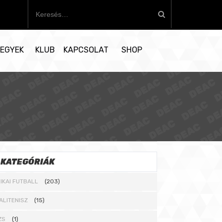
K
e
r
e
EGYEK
KLUB
KAPCSOLAT
SHOP
s
é
s
:
KATEGÓRIÁK
IKAI FUTBALL
(203)
ALITENISZ
(15)
ZS
(1)