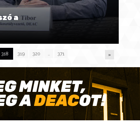
szó a
318
319
320
…
371
»
EG MINKET,
EG A
DEAC
OT!
TÓ KAPCSOLAT
HASZNOS LINKEK