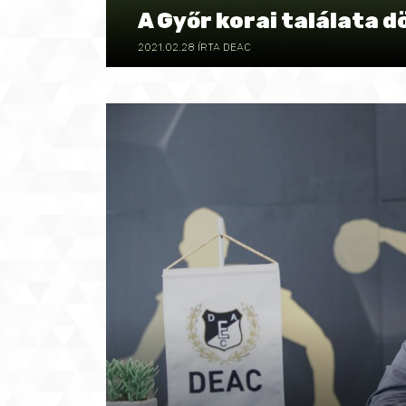
A Győr korai találata 
2021.02.28
ÍRTA DEAC