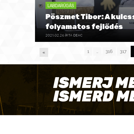
LABDARÚGÁS
Pöszmet Tibor: A kulcs
folyamatos fejlődés
2021.02.26
ÍRTA DEAC
1
…
316
317
«
P
ISMERJ M
A
ISMERD M
G
E
S
ELÉRHETŐSÉGEINK
SAJ