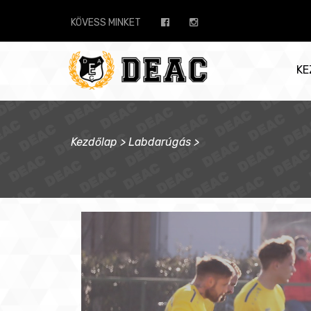
KÖVESS MINKET
KE
Kezdőlap
>
Labdarúgás
>