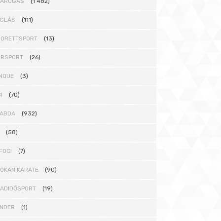
DARÚGÁS
(1 482)
GLÁS
(111)
ORETTSPORT
(13)
ORSPORT
(26)
NQUE
(3)
I
(70)
ABDA
(932)
(58)
FOCI
(7)
OKAN KARATE
(90)
ADIDŐSPORT
(19)
NDER
(1)