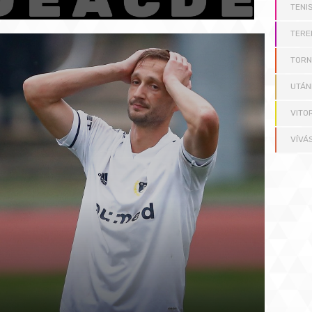
TENI
TERE
TOR
UTÁN
VITO
VÍVÁ