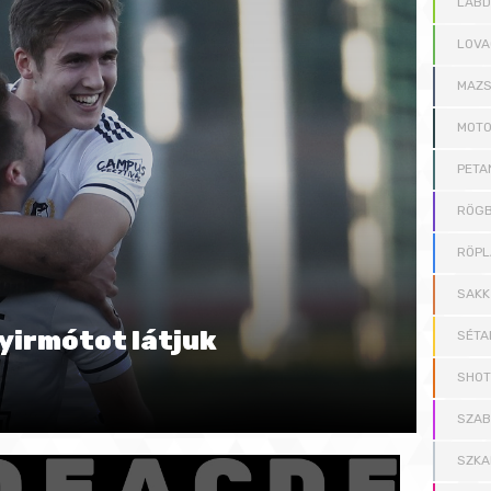
LAB
LOVA
MAZS
MOT
PETA
RÖGB
RÖPL
SAKK
Gyirmótot látjuk
SÉTA
SHOT
SZAB
SZKA