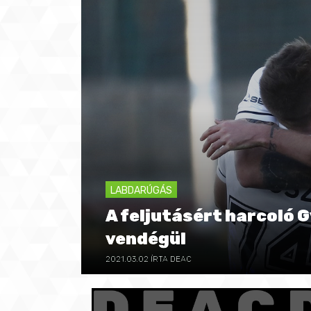
LABDARÚGÁS
A feljutásért harcoló 
vendégül
2021.03.02
ÍRTA DEAC