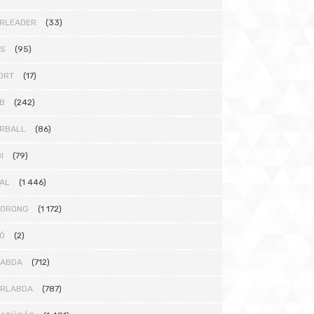
RLEADER
(33)
TS
(95)
ORT
(17)
B
(242)
RBALL
(86)
I
(79)
AL
(1 446)
KORONG
(1 172)
Ó
(2)
LABDA
(712)
ÁRLABDA
(787)