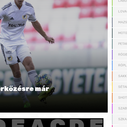
LAB
LOVA
MAZS
MOT
PETA
RÖGB
RÖPL
SAKK
érkőzésre már
SÉTA
SHOT
SZAB
SZKA