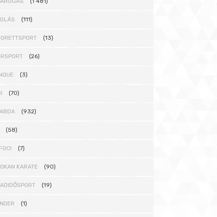
DARÚGÁS
(1 481)
GLÁS
(111)
ORETTSPORT
(13)
ORSPORT
(26)
NQUE
(3)
I
(70)
ABDA
(932)
(58)
FOCI
(7)
OKAN KARATE
(90)
ADIDŐSPORT
(19)
NDER
(1)