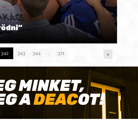
rödni”
342
343
344
…
371
»
EG MINKET,
EG A
DEAC
OT!
TÓ KAPCSOLAT
HASZNOS LINKEK