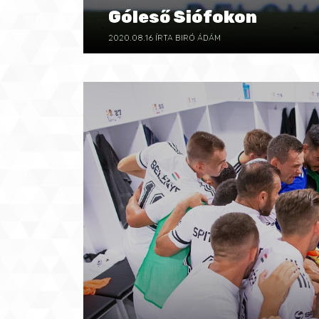
Góleső Siófokon
2020.08.16
ÍRTA BIRÓ ÁDÁM