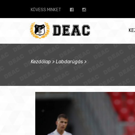
KÖVESS MINKET
KE
Kezdőlap
>
Labdarúgás
>