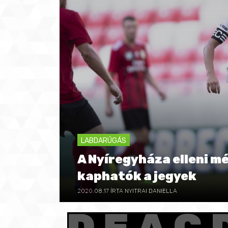
LABDARÚGÁS
A Nyíregyháza elleni m
kaphatók a jegyek
2020.08.17
ÍRTA NYITRAI DANIELLA