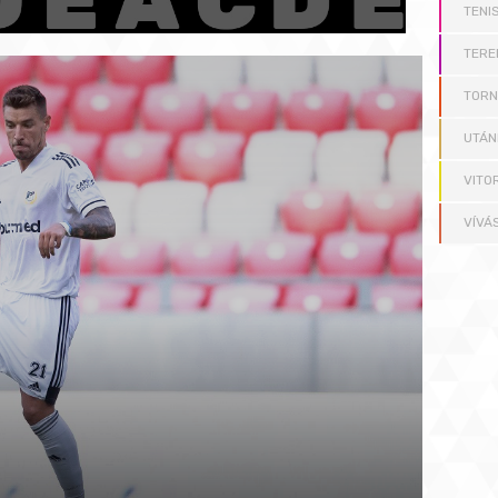
TENI
TERE
TOR
UTÁN
VITO
VÍVÁ