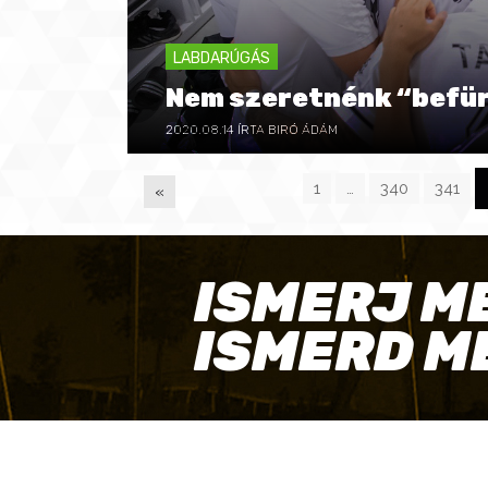
LABDARÚGÁS
Nem szeretnénk “befü
2020.08.14
ÍRTA BIRÓ ÁDÁM
1
…
340
341
«
P
ISMERJ M
A
ISMERD M
G
E
S
ELÉRHETŐSÉGEINK
SAJ