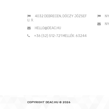
:
4032 DEBRECEN, DÓCZY JÓZSEF
NY
U. 9.
NY
HELLO@DEAC.HU
+36 (52) 512-721 MELLÉK: 63244
COPYRIGHT
DEAC.HU © 2026