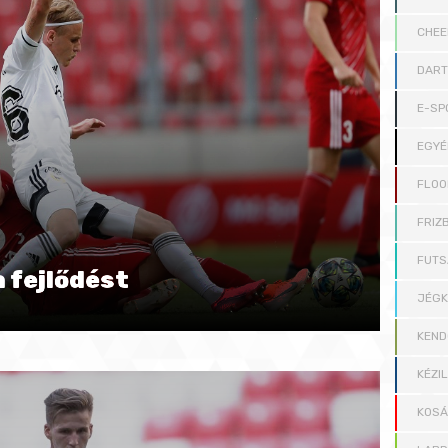
CHEE
DAR
E-SP
EGYÉ
FLOO
FRIZB
FUTS
a fejlődést
JÉG
KEND
KÉZI
KOS