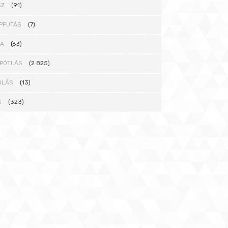
SZ
(91)
PFUTÁS
(7)
NA
(63)
PÓTLÁS
(2 825)
RLÁS
(13)
S
(323)