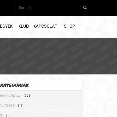
K
e
r
e
EGYEK
KLUB
KAPCSOLAT
SHOP
s
é
s
:
KATEGÓRIÁK
IKAI FUTBALL
(203)
ALITENISZ
(15)
ZS
(1)