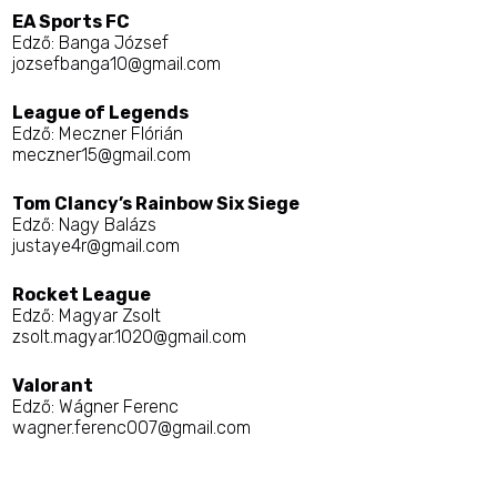
EA Sports FC
Edző: Banga József
jozsefbanga10@gmail.com
League of Legends
Edző: Meczner Flórián
meczner15@gmail.com
Tom Clancy’s Rainbow Six Siege
Edző: Nagy Balázs
justaye4r@gmail.com
Rocket League
Edző: Magyar Zsolt
zsolt.magyar.1020@gmail.com
Valorant
Edző: Wágner Ferenc
wagner.ferenc007@gmail.com