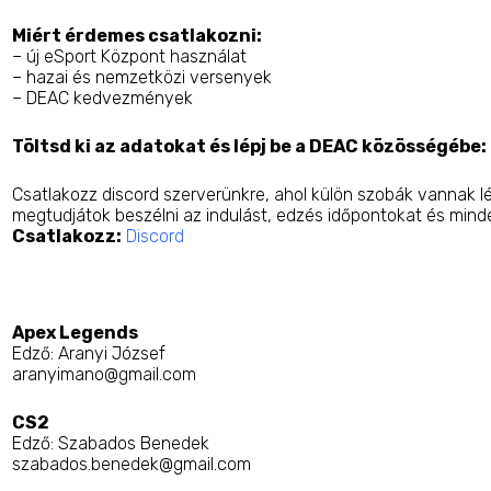
Miért érdemes csatlakozni:
– új eSport Központ használat
– hazai és nemzetközi versenyek
– DEAC kedvezmények
Töltsd ki az adatokat és lépj be a DEAC közösségébe:
Csatlakozz discord szerverünkre, ahol külön szobák vannak
megtudjátok beszélni az indulást, edzés időpontokat és mind
Csatlakozz:
Discord
Apex Legends
Edző: Aranyi József
aranyimano@gmail.com
CS2
Edző:
Szabados Benedek
szabados.benedek@gmail.com