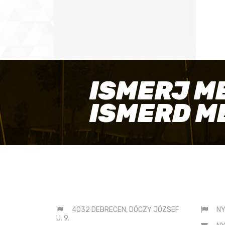
ISMERJ M
ISMERD M
ELÉRHETŐSÉGEINK
SAJ
4032 DEBRECEN, DÓCZY JÓZSEF
NY
U. 9.