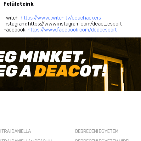
Felületeink
Twitch:
https://www.twitch.tv/deachackers
Instagram:
https://www.instagram.com/deac_esport
Facebook:
https://www.facebook.com/deacesport
EG MINKET,
EG A
DEAC
OT!
TÓ KAPCSOLAT
HASZNOS LINKEK
ITRAI DANIELLA
DEBRECENI EGYETEM