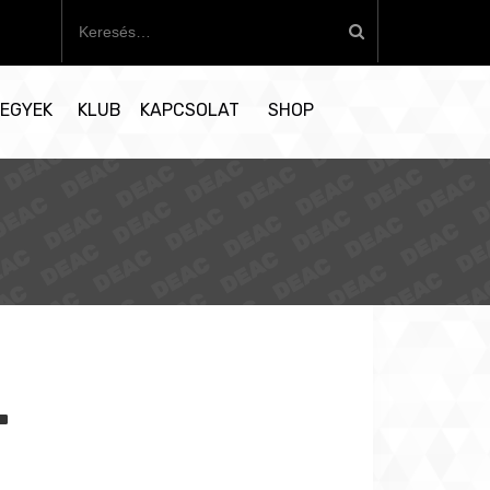
K
e
r
e
EGYEK
KLUB
KAPCSOLAT
SHOP
s
é
s
:
T