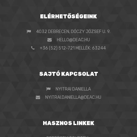
ELÉRHETŐSÉGEINK
4032 DEBRECEN, DÓCZY JÓZSEF U. 9.
HELLO@DEAC.HU
+36 (52) 512-721 MELLÉK: 63244
SAJTÓ KAPCSOLAT
NYITRAI DANIELLA
NYITRAI.DANIELLA@DEAC.HU
HASZNOS LINKEK