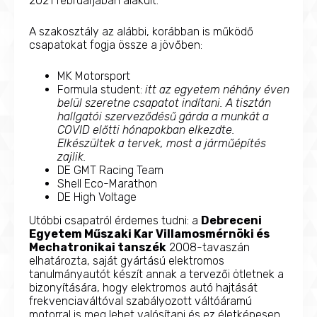
2021 februárjában alakult.
A szakosztály az alábbi, korábban is működő
csapatokat fogja össze a jövőben:
MK Motorsport
Formula student:
itt az egyetem néhány éven
belül szeretne csapatot indítani. A tisztán
hallgatói szerveződésű gárda a munkát a
COVID előtti hónapokban elkezdte.
Elkészültek a tervek, most a járműépítés
zajlik.
DE GMT Racing Team
Shell Eco-Marathon
DE High Voltage
Utóbbi csapatról érdemes tudni: a
Debreceni
Egyetem Műszaki Kar Villamosmérnöki és
Mechatronikai tanszék
2008-tavaszán
elhatározta, saját gyártású elektromos
tanulmányautót készít annak a tervezői ötletnek a
bizonyítására, hogy elektromos autó hajtását
frekvenciaváltóval szabályozott váltóáramú
motorral is meg lehet valósítani és ez életképesen