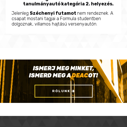
tanulmányautó kategória 2. helyezés.
Jelenleg
Széchenyi futamot
nem rendeznek. A
csapat mostani tagjai a Formula studentben
dolgoznak, villamos hajtású versenyautón.
ISMERJ MEG MINKET,
ISMERD MEG A
DEAC
OT!
RÓLUNK