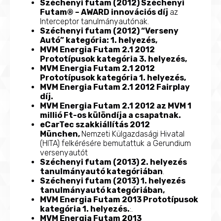
Széchenyi futam (2012) Széchenyi
Futam® – AWARD innovációs díj
az
Interceptor tanulmányautónak.
Széchenyi futam (2012) “Verseny
Autó” kategória: 1. helyezés,
MVM Energia Futam 2.1 2012
Prototípusok kategória 3. helyezés,
MVM Energia Futam 2.1 2012
Prototípusok kategória 1. helyezés,
MVM Energia Futam 2.1 2012 Fairplay
díj.
MVM Energia Futam 2.1 2012 az MVM 1
millió Ft-os különdíja a csapatnak.
eCarTec szakkiállítás 2012
München,
Nemzeti Külgazdasági Hivatal
(HITA) felkérésére bemutattuk a Gerundium
versenyautót
Széchenyi futam (2013) 2. helyezés
tanulmányautó kategóriában
.
Széchenyi futam (2013) 1. helyezés
tanulmányautó kategóriában,
MVM Energia Futam 2013 Prototípusok
kategória 1. helyezés.
:.
MVM Energia Futam 2013