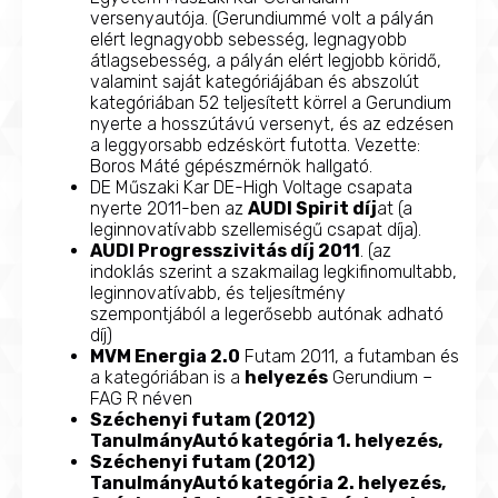
versenyautója. (Gerundiummé volt a pályán
elért legnagyobb sebesség, legnagyobb
átlagsebesség, a pályán elért legjobb köridő,
valamint saját kategóriájában és abszolút
kategóriában 52 teljesített körrel a Gerundium
nyerte a hosszútávú versenyt, és az edzésen
a leggyorsabb edzéskört futotta. Vezette:
Boros Máté gépészmérnök hallgató.
DE Műszaki Kar DE-High Voltage csapata
nyerte 2011-ben az
AUDI Spirit díj
at (a
leginnovatívabb szellemiségű csapat díja).
AUDI Progresszivitás díj 2011
. (az
indoklás szerint a szakmailag legkifinomultabb,
leginnovatívabb, és teljesítmény
szempontjából a legerősebb autónak adható
díj)
MVM Energia 2.0
Futam 2011, a futamban és
a kategóriában is a
helyezés
Gerundium –
FAG R néven
Széchenyi futam (2012)
TanulmányAutó kategória
1. helyezés,
Széchenyi futam (2012)
TanulmányAutó kategória
2. helyezés,