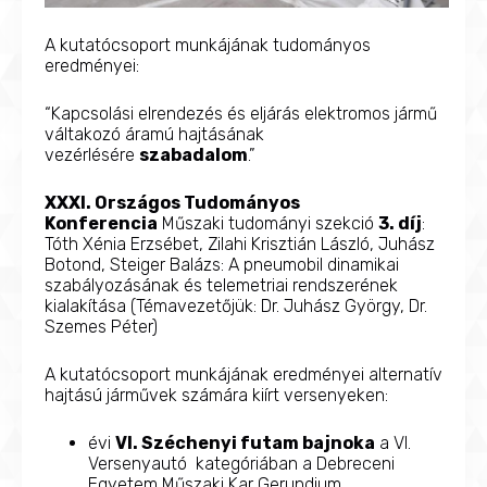
A kutatócsoport munkájának tudományos
eredményei:
“Kapcsolási elrendezés és eljárás elektromos jármű
váltakozó áramú hajtásának
vezérlésére
szabadalom
.”
XXXI. Országos Tudományos
Konferencia
Műszaki tudományi szekció
3. díj
:
Tóth Xénia Erzsébet, Zilahi Krisztián László, Juhász
Botond, Steiger Balázs: A pneumobil dinamikai
szabályozásának és telemetriai rendszerének
kialakítása (Témavezetőjük: Dr. Juhász György, Dr.
Szemes Péter)
A kutatócsoport munkájának eredményei alternatív
hajtású járművek számára kiírt versenyeken:
évi
VI. Széchenyi futam bajnoka
a VI.
Versenyautó kategóriában a Debreceni
Egyetem Műszaki Kar Gerundium